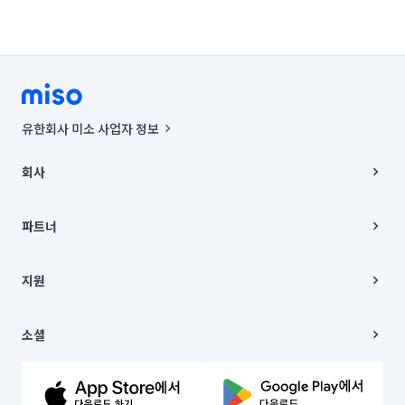
유한회사 미소 사업자 정보
사업자등록번호 : 291-87-00271 | 인허가번호 : 2016-3220163-14-5-
00019 |
회사
통신판매신고번호 : 2024-서울종로-1400(공정거래위원회 정보) |
대표이사 : CHING VICTOR COLUMBIA RHEE
회사소개
주소 | 본사: 서울특별시 종로구 율곡로 6(중학동, 트윈트리빌딩) B동 5층
채용
파트너
컨택센터 : 서울특별시 종로구 수송동 율곡로 24, 7층, 8층 미소
블로그
유한회사 미소는 통신판매중개자이며, 통신판매의 당사자가 아닙니다.
파트너 지원
상품, 상품정보, 거래에 관한 의무와 책임은 거래당사자에게 있습니다.
이사
지원
언론 보도 관련 문의:
contact@getmiso.com
이사 청소/입주 청소
대표번호: 1577-8808
고객센터
© 유한회사 미소. Miso, Inc. All Rights Reserved.
이용약관
소셜
개인정보처리방침
파트너 위치정보 이용약관
링크드인
문의하기
유튜브