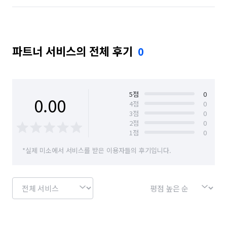
파트너 서비스의 전체 후기
0
5
점
0
0.00
4
점
0
3
점
0
2
점
0
1
점
0
*실제 미소에서 서비스를 받은 이용자들의 후기입니다.