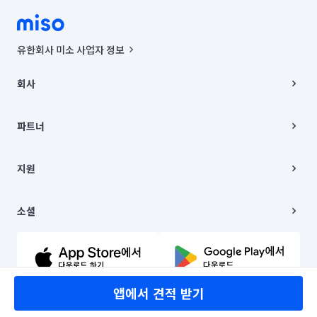
유한회사 미소 사업자 정보
사업자등록번호 : 291-87-00271 | 인허가번호 : 2016-3220163-14-5-
00019 |
회사
통신판매신고번호 : 2024-서울종로-1400(공정거래위원회 정보) |
대표이사 : CHING VICTOR COLUMBIA RHEE
회사소개
주소 | 본사: 서울특별시 종로구 율곡로 6(중학동, 트윈트리빌딩) B동 5층
채용
파트너
컨택센터 : 서울특별시 종로구 수송동 율곡로 24, 7층, 8층 미소
블로그
유한회사 미소는 통신판매중개자이며, 통신판매의 당사자가 아닙니다.
파트너 지원
상품, 상품정보, 거래에 관한 의무와 책임은 거래당사자에게 있습니다.
이사
지원
언론 보도 관련 문의:
contact@getmiso.com
이사 청소/입주 청소
대표번호: 1577-8808
고객센터
© 유한회사 미소. Miso, Inc. All Rights Reserved.
이용약관
소셜
개인정보처리방침
파트너 위치정보 이용약관
링크드인
문의하기
유튜브
앱에서 견적 받기