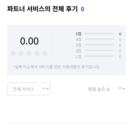
파트너 서비스의 전체 후기
0
5
점
0
0.00
4
점
0
3
점
0
2
점
0
1
점
0
*실제 미소에서 서비스를 받은 이용자들의 후기입니다.