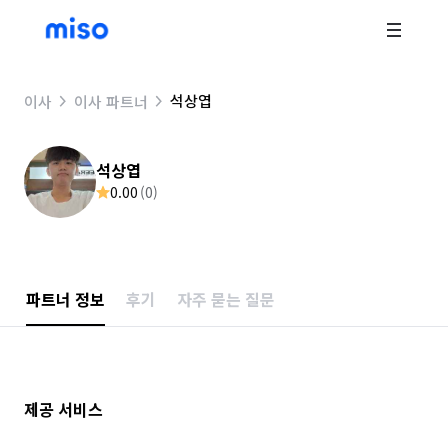
석상엽
이사
이사 파트너
석상엽
0.00
(
0
)
파트너 정보
후기
자주 묻는 질문
제공 서비스