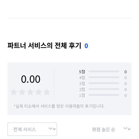
서울 중구
충남 천안시 동남구
대구 군위군
파트너 서비스의 전체 후기
0
5
점
0
0.00
4
점
0
3
점
0
2
점
0
1
점
0
*실제 미소에서 서비스를 받은 이용자들의 후기입니다.