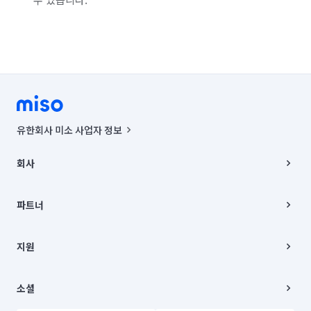
유한회사 미소 사업자 정보
사업자등록번호 : 291-87-00271 | 인허가번호 : 2016-3220163-14-5-
00019 |
회사
통신판매신고번호 : 2024-서울종로-1400(공정거래위원회 정보) |
대표이사 : CHING VICTOR COLUMBIA RHEE
회사소개
주소 | 본사: 서울특별시 종로구 율곡로 6(중학동, 트윈트리빌딩) B동 5층
채용
파트너
컨택센터 : 서울특별시 종로구 수송동 율곡로 24, 7층, 8층 미소
블로그
유한회사 미소는 통신판매중개자이며, 통신판매의 당사자가 아닙니다.
파트너 지원
상품, 상품정보, 거래에 관한 의무와 책임은 거래당사자에게 있습니다.
이사
지원
언론 보도 관련 문의:
contact@getmiso.com
이사 청소/입주 청소
대표번호: 1577-8808
고객센터
© 유한회사 미소. Miso, Inc. All Rights Reserved.
이용약관
소셜
개인정보처리방침