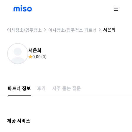
서은희
이사청소/입주청소
이사청소/입주청소 파트너
서은희
0.00
(
0
)
파트너 정보
후기
자주 묻는 질문
제공 서비스