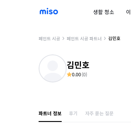
생활 청소
이
김민호
페인트 시공
페인트 시공 파트너
김민호
0.00
(
0
)
파트너 정보
후기
자주 묻는 질문