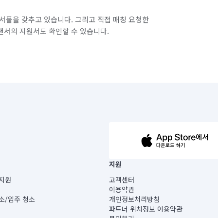
서풀을 갖추고 있습니다. 그리고 직접 매칭 요청한
랜서의 지원서도 확인할 수 있습니다.
63-14-5-00019 |
지원
보) |
지원
고객센터
빌딩) B동 5층
이용약관
 미소
소/입주 청소
개인정보처리방침
 아닙니다.
파트너 위치정보 이용약관
게 있습니다.