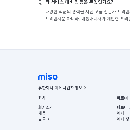
타 서비스 대비 장점은 무엇인가요?
다양한 직군의 경력을 지닌 고급 전문가 프리랜
프리랜서뿐 아니라, 매칭매니저가 제안한 프리
유한회사 미소 사업자 정보
사업자등록번호 : 291-87-00271 | 인허가번호 : 2016-32201
회사
파트너
통신판매신고번호 : 2024-서울종로-1400(공정거래위원회 정
대표이사 : CHING VICTOR COLUMBIA RHEE
회사소개
파트너 
주소 | 본사: 서울특별시 종로구 율곡로 6(중학동, 트윈트리
채용
이사
컨택센터 : 서울특별시 종로구 수송동 율곡로 24, 7층, 8층
블로그
이사 청
유한회사 미소는 통신판매중개자이며, 통신판매의 당사자가
상품, 상품정보, 거래에 관한 의무와 책임은 거래당사자에