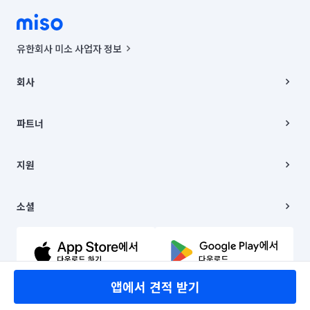
유한회사 미소 사업자 정보
사업자등록번호 : 291-87-00271 | 인허가번호 : 2016-3220163-14-5-
00019 |
회사
통신판매신고번호 : 2024-서울종로-1400(공정거래위원회 정보) |
대표이사 : CHING VICTOR COLUMBIA RHEE
회사소개
주소 | 본사: 서울특별시 종로구 율곡로 6(중학동, 트윈트리빌딩) B동 5층
채용
파트너
컨택센터 : 서울특별시 종로구 수송동 율곡로 24, 7층, 8층 미소
블로그
유한회사 미소는 통신판매중개자이며, 통신판매의 당사자가 아닙니다.
파트너 지원
상품, 상품정보, 거래에 관한 의무와 책임은 거래당사자에게 있습니다.
이사
지원
언론 보도 관련 문의:
contact@getmiso.com
이사 청소/입주 청소
대표번호: 1577-8808
고객센터
© 유한회사 미소. Miso, Inc. All Rights Reserved.
이용약관
소셜
개인정보처리방침
파트너 위치정보 이용약관
링크드인
문의하기
유튜브
앱에서 견적 받기