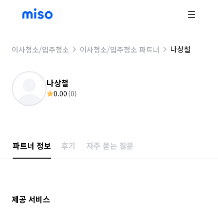
나상철
이사청소/입주청소
이사청소/입주청소 파트너
나상철
0.00
(
0
)
파트너 정보
후기
자주 묻는 질문
제공 서비스