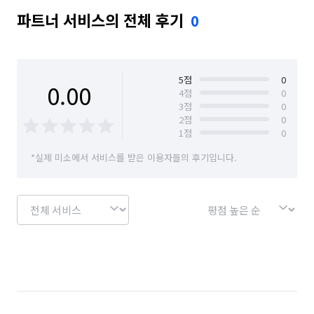
파트너 서비스의 전체 후기
0
5
점
0
0.00
4
점
0
3
점
0
2
점
0
1
점
0
*실제 미소에서 서비스를 받은 이용자들의 후기입니다.