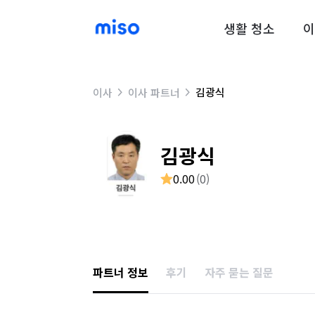
생활 청소
이
김광식
이사
이사 파트너
김광식
0.00
(
0
)
파트너 정보
후기
자주 묻는 질문