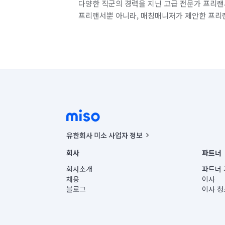
다양한 직군의 경력을 지닌 고급 전문가 프리랜
프리랜서뿐 아니라, 매칭매니저가 제안한 프리
유한회사 미소 사업자 정보
사업자등록번호 : 291-87-00271 | 인허가번호 : 2016-32201
회사
파트너
통신판매신고번호 : 2024-서울종로-1400(공정거래위원회 정
대표이사 : CHING VICTOR COLUMBIA RHEE
회사소개
파트너 
주소 | 본사: 서울특별시 종로구 율곡로 6(중학동, 트윈트리
채용
이사
컨택센터 : 서울특별시 종로구 수송동 율곡로 24, 7층, 8층
블로그
이사 청
유한회사 미소는 통신판매중개자이며, 통신판매의 당사자가
상품, 상품정보, 거래에 관한 의무와 책임은 거래당사자에
언론 보도 관련 문의:
contact@getmiso.com