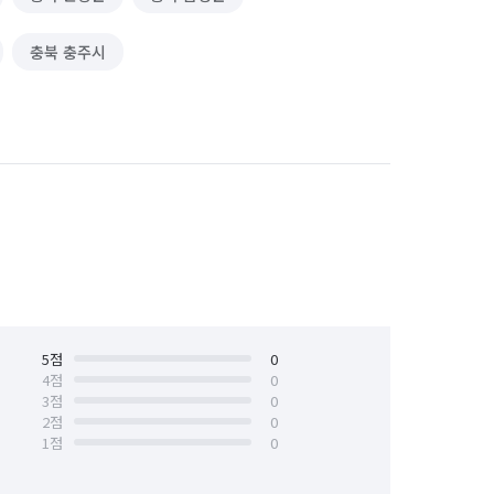
충북 충주시
5
점
0
4
점
0
3
점
0
2
점
0
1
점
0