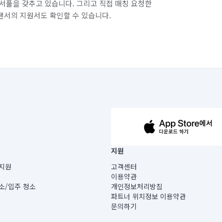
서풀을 갖추고 있습니다. 그리고 직접 매칭 요청한
랜서의 지원서도 확인할 수 있습니다.
63-14-5-00019 |
지원
보) |
지원
고객센터
빌딩) B동 5층
이용약관
 미소
소/입주 청소
개인정보처리방침
 아닙니다.
파트너 위치정보 이용약관
게 있습니다.
문의하기