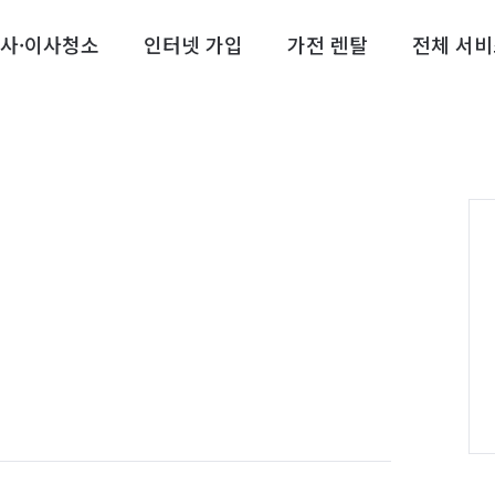
사·이사청소
인터넷 가입
가전 렌탈
전체 서비