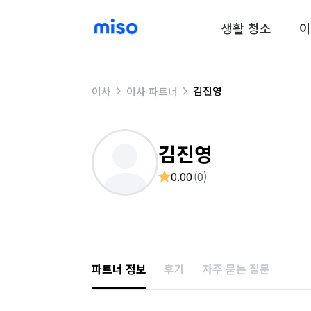
생활 청소
이
김진영
이사
이사 파트너
김진영
0.00
(
0
)
파트너 정보
후기
자주 묻는 질문