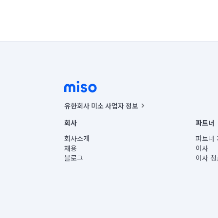
유한회사 미소 사업자 정보
사업자등록번호 : 291-87-00271 | 인허가번호 : 2016-32201
회사
파트너
통신판매신고번호 : 2024-서울종로-1400(공정거래위원회 정
대표이사 : CHING VICTOR COLUMBIA RHEE
회사소개
파트너 
주소 | 본사: 서울특별시 종로구 율곡로 6(중학동, 트윈트리
채용
이사
컨택센터 : 서울특별시 종로구 수송동 율곡로 24, 7층, 8층
블로그
이사 청
유한회사 미소는 통신판매중개자이며, 통신판매의 당사자가
상품, 상품정보, 거래에 관한 의무와 책임은 거래당사자에
언론 보도 관련 문의:
contact@getmiso.com
대표번호: 1577-8808
© 유한회사 미소. Miso, Inc. All Rights Reserved.