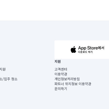
63-14-5-00019 |
지원
보) |
지원
고객센터
빌딩) B동 5층
이용약관
 미소
소/입주 청소
개인정보처리방침
 아닙니다.
파트너 위치정보 이용약관
게 있습니다.
문의하기