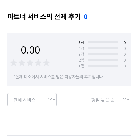
파트너 서비스의 전체 후기
0
5
점
0
0.00
4
점
0
3
점
0
2
점
0
1
점
0
*실제 미소에서 서비스를 받은 이용자들의 후기입니다.