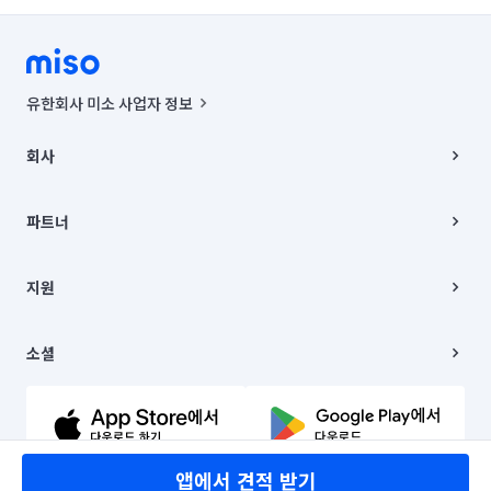
유한회사 미소 사업자 정보
사업자등록번호 : 291-87-00271 | 인허가번호 : 2016-3220163-14-5-
00019 |
회사
통신판매신고번호 : 2024-서울종로-1400(공정거래위원회 정보) |
대표이사 : CHING VICTOR COLUMBIA RHEE
회사소개
주소 | 본사: 서울특별시 종로구 율곡로 6(중학동, 트윈트리빌딩) B동 5층
채용
파트너
컨택센터 : 서울특별시 종로구 수송동 율곡로 24, 7층, 8층 미소
블로그
유한회사 미소는 통신판매중개자이며, 통신판매의 당사자가 아닙니다.
파트너 지원
상품, 상품정보, 거래에 관한 의무와 책임은 거래당사자에게 있습니다.
이사
지원
언론 보도 관련 문의:
contact@getmiso.com
이사 청소/입주 청소
대표번호: 1577-8808
고객센터
© 유한회사 미소. Miso, Inc. All Rights Reserved.
이용약관
소셜
개인정보처리방침
파트너 위치정보 이용약관
링크드인
문의하기
유튜브
앱에서 견적 받기