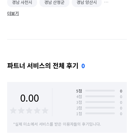
경남 사천시
경남 산청군
경남 양산시
더보기
경남 의령군
경남 진주시
경남 창녕군
경남 창원시 마산합포구
경남 창원시 마산회원구
경남 창원시 성산구
경남 창원시 의창구
경남 창원시 진해구
경남 통영시
경남 하동군
파트너 서비스의 전체 후기
0
경남 함안군
경남 함양군
경남 합천군
부산 강서구
부산 금정구
부산 기장군
부산 남구
부산 동구
부산 동래구
5
점
0
0.00
4
점
0
3
점
0
부산 부산진구
부산 북구
부산 사상구
2
점
0
1
점
0
부산 사하구
부산 서구
부산 수영구
*실제 미소에서 서비스를 받은 이용자들의 후기입니다.
부산 연제구
부산 영도구
부산 중구