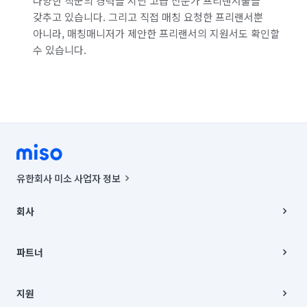
다양한 직군의 경력을 지닌 고급 전문가 프리랜서풀을
갖추고 있습니다. 그리고 직접 매칭 요청한 프리랜서뿐
아니라, 매칭매니저가 제안한 프리랜서의 지원서도 확인할
수 있습니다.
유한회사 미소 사업자 정보
사업자등록번호 : 291-87-00271 | 인허가번호 : 2016-3220163-14-5-
00019 |
회사
통신판매신고번호 : 2024-서울종로-1400(공정거래위원회 정보) |
대표이사 : CHING VICTOR COLUMBIA RHEE
회사소개
주소 | 본사: 서울특별시 종로구 율곡로 6(중학동, 트윈트리빌딩) B동 5층
채용
파트너
컨택센터 : 서울특별시 종로구 수송동 율곡로 24, 7층, 8층 미소
블로그
유한회사 미소는 통신판매중개자이며, 통신판매의 당사자가 아닙니다.
파트너 지원
상품, 상품정보, 거래에 관한 의무와 책임은 거래당사자에게 있습니다.
이사
지원
언론 보도 관련 문의:
contact@getmiso.com