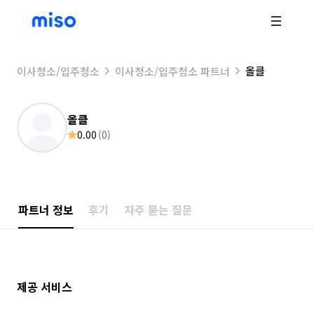
올클
이사청소/입주청소
이사청소/입주청소 파트너
올클
0.00
(
0
)
파트너 정보
후기
자주 묻는 질문
제공 서비스