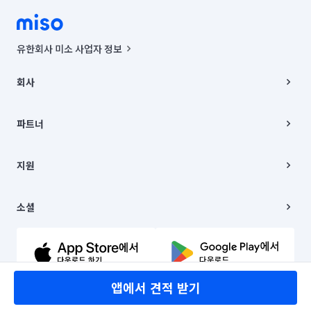
유한회사 미소 사업자 정보
사업자등록번호 : 291-87-00271 | 인허가번호 : 2016-3220163-14-5-
00019 |
회사
통신판매신고번호 : 2024-서울종로-1400(공정거래위원회 정보) |
대표이사 : CHING VICTOR COLUMBIA RHEE
회사소개
주소 | 본사: 서울특별시 종로구 율곡로 6(중학동, 트윈트리빌딩) B동 5층
채용
파트너
컨택센터 : 서울특별시 종로구 수송동 율곡로 24, 7층, 8층 미소
블로그
유한회사 미소는 통신판매중개자이며, 통신판매의 당사자가 아닙니다.
파트너 지원
상품, 상품정보, 거래에 관한 의무와 책임은 거래당사자에게 있습니다.
이사
지원
언론 보도 관련 문의:
contact@getmiso.com
이사 청소/입주 청소
대표번호: 1577-8808
고객센터
© 유한회사 미소. Miso, Inc. All Rights Reserved.
이용약관
소셜
개인정보처리방침
파트너 위치정보 이용약관
링크드인
문의하기
유튜브
앱에서 견적 받기