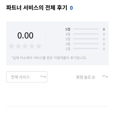
파트너 서비스의 전체 후기
0
5
점
0
0.00
4
점
0
3
점
0
2
점
0
1
점
0
*실제 미소에서 서비스를 받은 이용자들의 후기입니다.