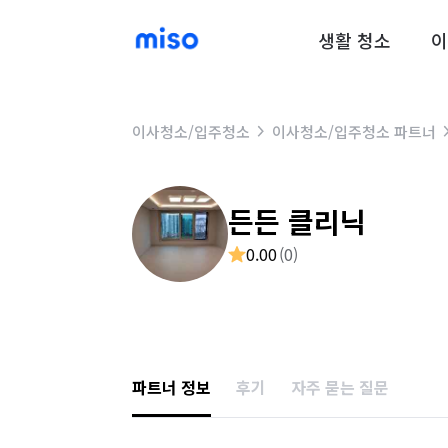
생활 청소
이
이사청소/입주청소
이사청소/입주청소 파트너
든든 클리닉
0.00
(
0
)
파트너 정보
후기
자주 묻는 질문