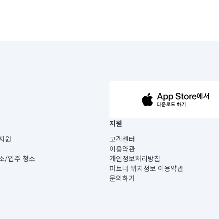
63-14-5-00019 |
지원
보) |
지원
고객센터
빌딩) B동 5층
이용약관
 미소
소/입주 청소
개인정보처리방침
 아닙니다.
파트너 위치정보 이용약관
게 있습니다.
문의하기