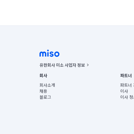
유한회사 미소 사업자 정보
사업자등록번호 : 291-87-00271 | 인허가번호 : 2016-32201
회사
파트너
통신판매신고번호 : 2024-서울종로-1400(공정거래위원회 정
대표이사 : CHING VICTOR COLUMBIA RHEE
회사소개
파트너 
주소 | 본사: 서울특별시 종로구 율곡로 6(중학동, 트윈트리
채용
이사
컨택센터 : 서울특별시 종로구 수송동 율곡로 24, 7층, 8층
블로그
이사 청
유한회사 미소는 통신판매중개자이며, 통신판매의 당사자가
상품, 상품정보, 거래에 관한 의무와 책임은 거래당사자에
언론 보도 관련 문의:
contact@getmiso.com
대표번호: 1577-8808
© 유한회사 미소. Miso, Inc. All Rights Reserved.