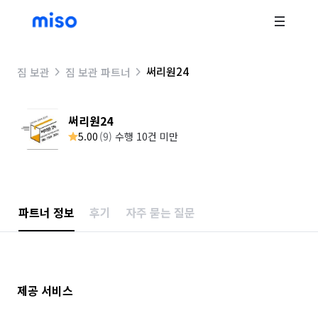
써리원24
짐 보관
짐 보관 파트너
써리원24
5.00
(
9
)
수행 10건 미만
파트너 정보
후기
자주 묻는 질문
제공 서비스