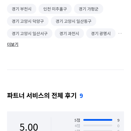
경기 부천시
인천 미추홀구
경기 가평군
경기 고양시 덕양구
경기 고양시 일산동구
경기 고양시 일산서구
경기 과천시
경기 광명시
더보기
경기 광주시
경기 구리시
경기 군포시
경기 김포시
경기 남양주시
경기 동두천시
경기 성남시 분당구
경기 성남시 수정구
경기 성남시 중원구
경기 수원시 권선구
파트너 서비스의 전체 후기
9
경기 수원시 영통구
경기 수원시 장안구
경기 수원시 팔달구
경기 시흥시
경기 안산시 단원구
경기 안산시 상록구
5
점
9
5.00
4
점
0