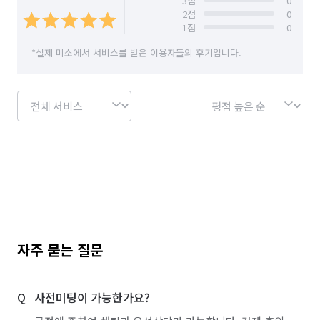
3
점
0
경기 안성시
경기 안양시 동안구
2
점
0
1
점
0
경기 안양시 만안구
경기 양주시
경기 양평군
*실제 미소에서 서비스를 받은 이용자들의 후기입니다.
경기 여주시
경기 연천군
경기 오산시
경기 용인시 기흥구
경기 용인시 수지구
경기 용인시 처인구
경기 의왕시
경기 의정부시
경기 이천시
경기 파주시
경기 평택시
경기 포천시
경기 하남시
경기 화성시
서울 강남구
서울 강동구
서울 강북구
서울 강서구
서울 관악구
서울 광진구
자주 묻는 질문
서울 구로구
서울 금천구
서울 노원구
사전미팅이 가능한가요?
서울 도봉구
서울 동대문구
서울 동작구