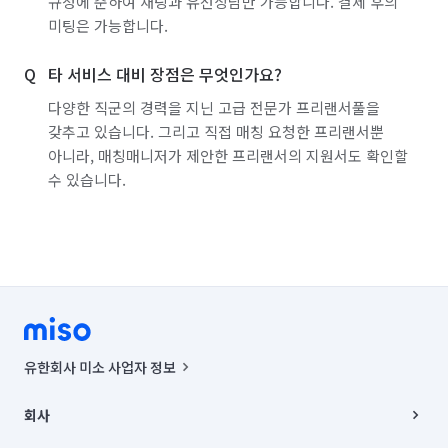
규정에 준하여 채팅과 유선상담만 가능합니다. 결제 후의
서울 마포구
서울 서대문구
서울 서초구
미팅은 가능합니다.
서울 성동구
서울 성북구
서울 송파구
타 서비스 대비 장점은 무엇인가요?
서울 양천구
서울 영등포구
서울 용산구
다양한 직군의 경력을 지닌 고급 전문가 프리랜서풀을
갖추고 있습니다. 그리고 직접 매칭 요청한 프리랜서뿐
서울 은평구
서울 종로구
서울 중구
아니라, 매칭매니저가 제안한 프리랜서의 지원서도 확인할
수 있습니다.
서울 중랑구
인천 강화군
인천 계양구
인천 남구
인천 남동구
인천 동구
인천 부평구
인천 서구
인천 연수구
인천 옹진군
인천 중구
제주 서귀포시
제주 제주시
경기 부천시 소사구
유한회사 미소 사업자 정보
경기 부천시 원미구
경기 부천시 오정구
사업자등록번호 : 291-87-00271 | 인허가번호 : 2016-3220163-14-5-
00019 |
회사
통신판매신고번호 : 2024-서울종로-1400(공정거래위원회 정보) |
경기 화성시 동탄구
경기 화성시 효행구