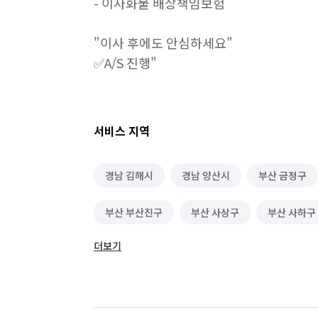
- 이사화물 배상책임보험

"이사 후에도 안심하세요"

✅A/S 진행"
서비스 지역
경남 김해시
경남 양산시
부산 금정구
부산 부산진구
부산 사상구
부산 사하구
더보기
부산 영도구
부산 해운대구
울산 남구
울산 중구