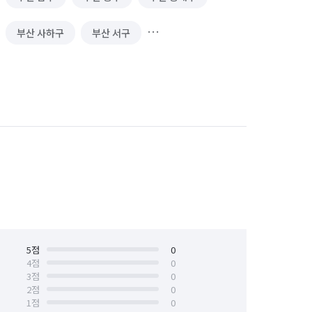
부산 사하구
부산 서구
부산 중구
부산 해운대구
5
점
0
4
점
0
3
점
0
2
점
0
1
점
0