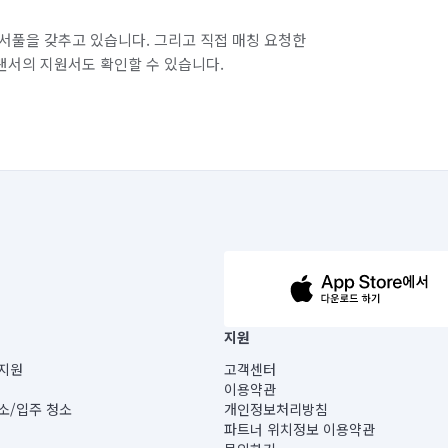
서풀을 갖추고 있습니다. 그리고 직접 매칭 요청한
랜서의 지원서도 확인할 수 있습니다.
63-14-5-00019 |
지원
보) |
지원
고객센터
빌딩) B동 5층
이용약관
 미소
소/입주 청소
개인정보처리방침
 아닙니다.
파트너 위치정보 이용약관
게 있습니다.