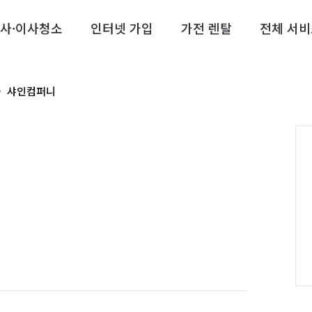
사·이사청소
인터넷 가입
가전 렌탈
전체 서비
샤인컴퍼니