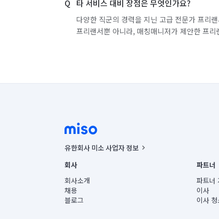
타 서비스 대비 장점은 무엇인가요?
다양한 직군의 경력을 지닌 고급 전문가 프리랜
프리랜서뿐 아니라, 매칭매니저가 제안한 프리
유한회사 미소 사업자 정보
사업자등록번호 : 291-87-00271 | 인허가번호 : 2016-32201
회사
파트너
통신판매신고번호 : 2024-서울종로-1400(공정거래위원회 정
대표이사 : CHING VICTOR COLUMBIA RHEE
회사소개
파트너 
주소 | 본사: 서울특별시 종로구 율곡로 6(중학동, 트윈트리
채용
이사
컨택센터 : 서울특별시 종로구 수송동 율곡로 24, 7층, 8층
블로그
이사 청
유한회사 미소는 통신판매중개자이며, 통신판매의 당사자가
상품, 상품정보, 거래에 관한 의무와 책임은 거래당사자에