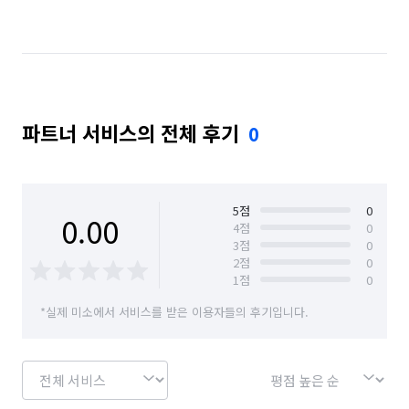
경기 안산시 단원구
경기 안산시 상록구
경기 안양시 동안구
경기 안양시 만안구
경기 오산시
경기 용인시 기흥구
파트너 서비스의 전체 후기
0
경기 용인시 수지구
경기 용인시 처인구
경기 평택시
경기 화성시
충남 당진시
충남 아산시
충남 천안시 동남구
5
점
0
0.00
4
점
0
3
점
0
충남 천안시 서북구
충북 제천시
충북 증평군
2
점
0
1
점
0
충북 진천군
충북 청주시 상당구
*실제 미소에서 서비스를 받은 이용자들의 후기입니다.
충북 청주시 서원구
충북 청주시 청원구
충북 청주시 흥덕구
충북 충주시
경기 화성시 동탄구
경기 화성시 효행구