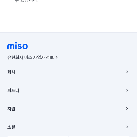
유한회사 미소 사업자 정보
사업자등록번호 : 291-87-00271 | 인허가번호 : 2016-3220163-14-5-
00019 |
회사
통신판매신고번호 : 2024-서울종로-1400(공정거래위원회 정보) |
대표이사 : CHING VICTOR COLUMBIA RHEE
회사소개
주소 | 본사: 서울특별시 종로구 율곡로 6(중학동, 트윈트리빌딩) B동 5층
채용
파트너
컨택센터 : 서울특별시 종로구 수송동 율곡로 24, 7층, 8층 미소
블로그
유한회사 미소는 통신판매중개자이며, 통신판매의 당사자가 아닙니다.
파트너 지원
상품, 상품정보, 거래에 관한 의무와 책임은 거래당사자에게 있습니다.
이사
지원
언론 보도 관련 문의:
contact@getmiso.com
이사 청소/입주 청소
대표번호: 1577-8808
고객센터
© 유한회사 미소. Miso, Inc. All Rights Reserved.
이용약관
소셜
개인정보처리방침