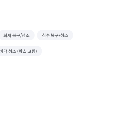
화재 복구/청소
침수 복구/청소
바닥 청소 (왁스 코팅)