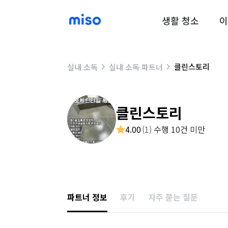
생활 청소
이
클린스토리
실내 소독
실내 소독 파트너
클린스토리
4.00
(
1
)
수행 10건 미만
파트너 정보
후기
자주 묻는 질문