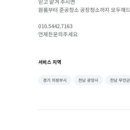
믿고 맡겨 주시면

원룸부터 준공청소 공장청소까지 모두해드
010.5442.7163

언제든문의주세요
서비스 지역
경기 의정부시
전남 광양시
전남 무안군