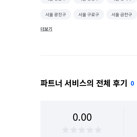
서울 광진구
서울 구로구
서울 금천구
더보기
서울 동대문구
서울 동작구
서울 마포구
서울 성동구
서울 성북구
서울 송파구
서울 용산구
서울 은평구
서울 종로구
파트너 서비스의 전체 후기
0
0.00