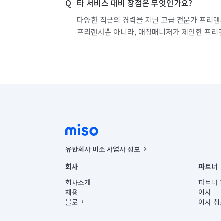
타 서비스 대비 장점은 무엇인가요?
다양한 직군의 경력을 지닌 고급 전문가 프리랜
프리랜서뿐 아니라, 매칭매니저가 제안한 프리
유한회사 미소 사업자 정보
사업자등록번호 : 291-87-00271 | 인허가번호 : 2016-32201
회사
파트너
통신판매신고번호 : 2024-서울종로-1400(공정거래위원회 정
대표이사 : CHING VICTOR COLUMBIA RHEE
회사소개
파트너 
주소 | 본사: 서울특별시 종로구 율곡로 6(중학동, 트윈트리
채용
이사
컨택센터 : 서울특별시 종로구 수송동 율곡로 24, 7층, 8층
블로그
이사 청
유한회사 미소는 통신판매중개자이며, 통신판매의 당사자가
상품, 상품정보, 거래에 관한 의무와 책임은 거래당사자에