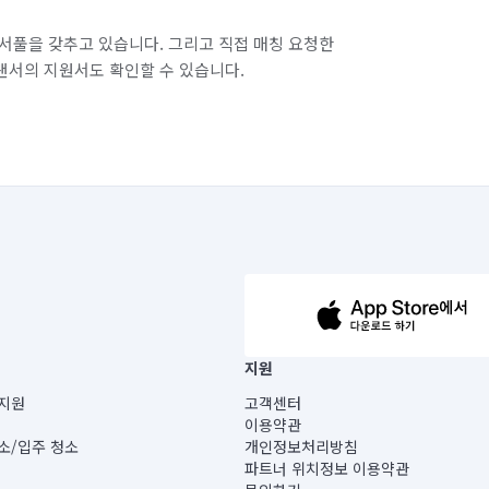
서풀을 갖추고 있습니다. 그리고 직접 매칭 요청한
랜서의 지원서도 확인할 수 있습니다.
63-14-5-00019 |
지원
보) |
지원
고객센터
빌딩) B동 5층
이용약관
 미소
소/입주 청소
개인정보처리방침
 아닙니다.
파트너 위치정보 이용약관
게 있습니다.