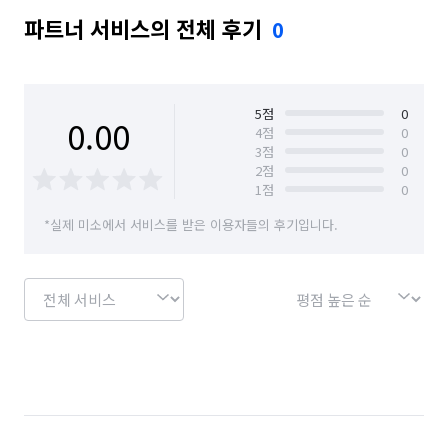
파트너 서비스의 전체 후기
0
5
점
0
0.00
4
점
0
3
점
0
2
점
0
1
점
0
*실제 미소에서 서비스를 받은 이용자들의 후기입니다.