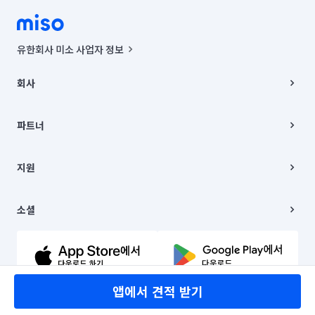
유한회사 미소 사업자 정보
사업자등록번호 : 291-87-00271 | 인허가번호 : 2016-3220163-14-5-
00019 |
회사
통신판매신고번호 : 2024-서울종로-1400(공정거래위원회 정보) |
대표이사 : CHING VICTOR COLUMBIA RHEE
회사소개
주소 | 본사: 서울특별시 종로구 율곡로 6(중학동, 트윈트리빌딩) B동 5층
채용
파트너
컨택센터 : 서울특별시 종로구 수송동 율곡로 24, 7층, 8층 미소
블로그
유한회사 미소는 통신판매중개자이며, 통신판매의 당사자가 아닙니다.
파트너 지원
상품, 상품정보, 거래에 관한 의무와 책임은 거래당사자에게 있습니다.
이사
지원
언론 보도 관련 문의:
contact@getmiso.com
이사 청소/입주 청소
대표번호: 1577-8808
고객센터
© 유한회사 미소. Miso, Inc. All Rights Reserved.
이용약관
소셜
개인정보처리방침
파트너 위치정보 이용약관
링크드인
문의하기
유튜브
앱에서 견적 받기