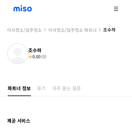
조수하
이사청소/입주청소
이사청소/입주청소 파트너
조수하
0.00
(
0
)
파트너 정보
후기
자주 묻는 질문
제공 서비스