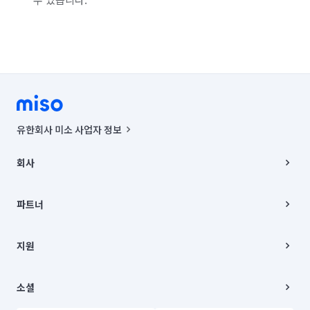
유한회사 미소 사업자 정보
사업자등록번호 : 291-87-00271 | 인허가번호 : 2016-3220163-14-5-
00019 |
회사
통신판매신고번호 : 2024-서울종로-1400(공정거래위원회 정보) |
대표이사 : CHING VICTOR COLUMBIA RHEE
회사소개
주소 | 본사: 서울특별시 종로구 율곡로 6(중학동, 트윈트리빌딩) B동 5층
채용
파트너
컨택센터 : 서울특별시 종로구 수송동 율곡로 24, 7층, 8층 미소
블로그
유한회사 미소는 통신판매중개자이며, 통신판매의 당사자가 아닙니다.
파트너 지원
상품, 상품정보, 거래에 관한 의무와 책임은 거래당사자에게 있습니다.
이사
지원
언론 보도 관련 문의:
contact@getmiso.com
이사 청소/입주 청소
대표번호: 1577-8808
고객센터
© 유한회사 미소. Miso, Inc. All Rights Reserved.
이용약관
소셜
개인정보처리방침