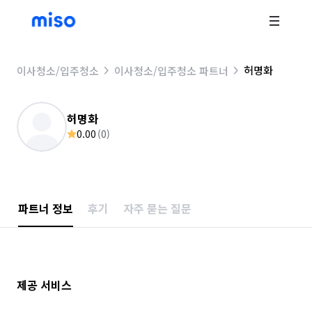
허명화
이사청소/입주청소
이사청소/입주청소 파트너
허명화
0.00
(
0
)
파트너 정보
후기
자주 묻는 질문
제공 서비스