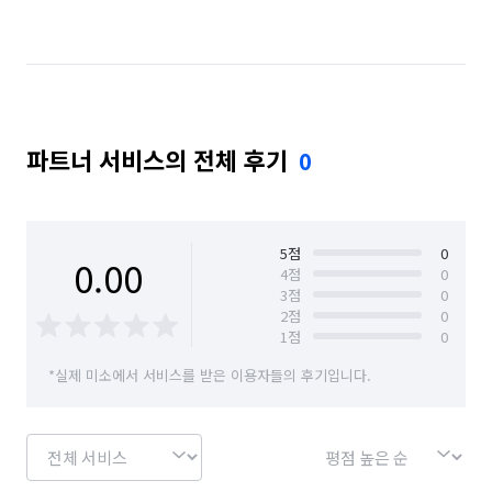
경기 연천군
경기 용인시 기흥구
경기 용인시 수지구
경기 의정부시
경기 이천시
경기 파주시
경기 평택시
경기 포천시
파트너 서비스의 전체 후기
0
경기 화성시
서울 강남구
서울 강동구
서울 노원구
서울 도봉구
서울 성동구
서울 송파구
서울 중랑구
인천 남동구
5
점
0
0.00
4
점
0
3
점
0
인천 연수구
경기 화성시 동탄구
2
점
0
1
점
0
경기 화성시 효행구
경기 화성시 만세구
*실제 미소에서 서비스를 받은 이용자들의 후기입니다.
경기 화성시 병점구