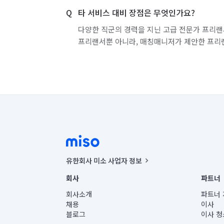
타 서비스 대비 장점은 무엇인가요?
다양한 직군의 경력을 지닌 고급 전문가 프리랜
프리랜서뿐 아니라, 매칭매니저가 제안한 프리
유한회사 미소 사업자 정보
사업자등록번호 : 291-87-00271 | 인허가번호 : 2016-32201
회사
파트너
통신판매신고번호 : 2024-서울종로-1400(공정거래위원회 정
대표이사 : CHING VICTOR COLUMBIA RHEE
회사소개
파트너 
주소 | 본사: 서울특별시 종로구 율곡로 6(중학동, 트윈트리
채용
이사
컨택센터 : 서울특별시 종로구 수송동 율곡로 24, 7층, 8층
블로그
이사 청
유한회사 미소는 통신판매중개자이며, 통신판매의 당사자가