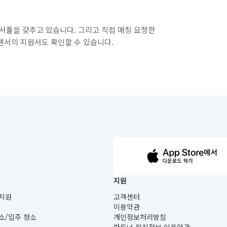
서풀을 갖추고 있습니다. 그리고 직접 매칭 요청한
랜서의 지원서도 확인할 수 있습니다.
63-14-5-00019 |
지원
보) |
지원
고객센터
빌딩) B동 5층
이용약관
 미소
소/입주 청소
개인정보처리방침
 아닙니다.