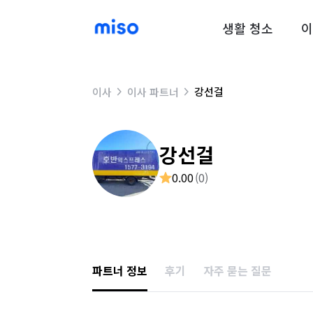
생활 청소
이
강선걸
이사
이사 파트너
강선걸
0.00
(
0
)
파트너 정보
후기
자주 묻는 질문