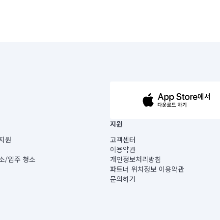
63-14-5-00019 |
지원
보) |
지원
고객센터
빌딩) B동 5층
이용약관
 미소
소/입주 청소
개인정보처리방침
 아닙니다.
파트너 위치정보 이용약관
게 있습니다.
문의하기