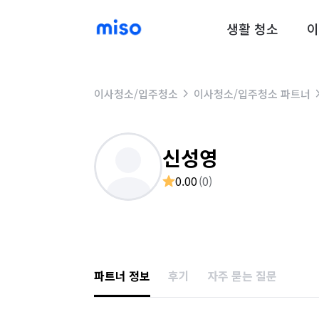
생활 청소
이
이사청소/입주청소
이사청소/입주청소 파트너
신성영
0.00
(
0
)
파트너 정보
후기
자주 묻는 질문