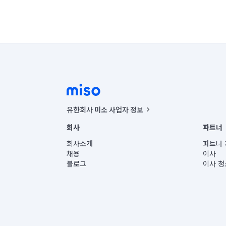
유한회사 미소 사업자 정보
사업자등록번호 : 291-87-00271 | 인허가번호 : 2016-32201
회사
파트너
통신판매신고번호 : 2024-서울종로-1400(공정거래위원회 정
대표이사 : CHING VICTOR COLUMBIA RHEE
회사소개
파트너 
주소 | 본사: 서울특별시 종로구 율곡로 6(중학동, 트윈트리
채용
이사
컨택센터 : 서울특별시 종로구 수송동 율곡로 24, 7층, 8층
블로그
이사 청
유한회사 미소는 통신판매중개자이며, 통신판매의 당사자가
상품, 상품정보, 거래에 관한 의무와 책임은 거래당사자에
언론 보도 관련 문의:
contact@getmiso.com
대표번호: 1577-8808
© 유한회사 미소. Miso, Inc. All Rights Reserved.