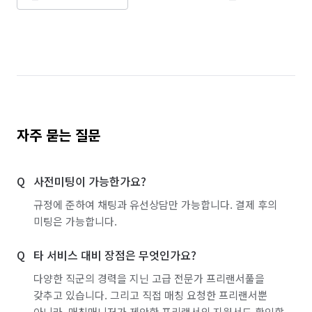
경기 용인시 처인구
경기 의왕시
경기 의정부시
경기 이천시
경기 파주시
경기 평택시
경기 포천시
경기 하남시
경기 화성시
서울 강남구
서울 강동구
서울 강북구
서울 강서구
서울 관악구
서울 광진구
자주 묻는 질문
서울 구로구
서울 금천구
서울 노원구
사전미팅이 가능한가요?
서울 도봉구
서울 동대문구
서울 동작구
규정에 준하여 채팅과 유선상담만 가능합니다. 결제 후의
서울 마포구
서울 서대문구
서울 서초구
미팅은 가능합니다.
서울 성동구
서울 성북구
서울 송파구
타 서비스 대비 장점은 무엇인가요?
서울 양천구
서울 영등포구
서울 용산구
다양한 직군의 경력을 지닌 고급 전문가 프리랜서풀을
갖추고 있습니다. 그리고 직접 매칭 요청한 프리랜서뿐
서울 은평구
서울 종로구
서울 중구
아니라, 매칭매니저가 제안한 프리랜서의 지원서도 확인할