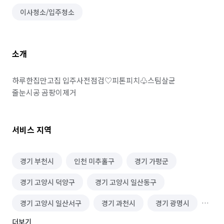
이사청소/입주청소
소개
하루한집만고집 입주사전점검♡피톤피치♧스팀살균

줄눈시공 곰팡이제거 
서비스 지역
경기 부천시
인천 미추홀구
경기 가평군
경기 고양시 덕양구
경기 고양시 일산동구
경기 고양시 일산서구
경기 과천시
경기 광명시
더보기