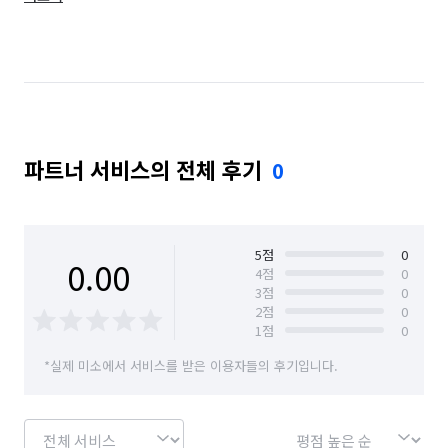
경기 광주시
경기 구리시
경기 군포시
경기 김포시
경기 남양주시
경기 동두천시
경기 성남시 분당구
경기 성남시 수정구
경기 성남시 중원구
경기 수원시 권선구
파트너 서비스의 전체 후기
0
경기 수원시 영통구
경기 수원시 장안구
경기 수원시 팔달구
경기 시흥시
경기 안산시 단원구
경기 안산시 상록구
5
점
0
0.00
4
점
0
3
점
0
경기 안성시
경기 안양시 동안구
2
점
0
1
점
0
경기 안양시 만안구
경기 양주시
경기 양평군
*실제 미소에서 서비스를 받은 이용자들의 후기입니다.
경기 여주시
경기 연천군
경기 오산시
경기 용인시 기흥구
경기 용인시 수지구