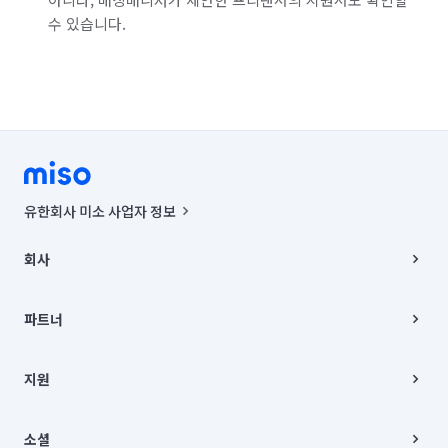
수 있습니다.
서울 중랑구
인천 강화군
인천 계양구
인천 남구
인천 남동구
인천 동구
인천 부평구
인천 서구
인천 연수구
인천 옹진군
인천 중구
경기 부천시 소사구
경기 부천시 원미구
경기 부천시 오정구
유한회사 미소 사업자 정보
경기 화성시 동탄구
경기 화성시 효행구
사업자등록번호 : 291-87-00271 | 인허가번호 : 2016-3220163-14-5-
00019 |
회사
통신판매신고번호 : 2024-서울종로-1400(공정거래위원회 정보) |
경기 화성시 만세구
경기 화성시 병점구
대표이사 : CHING VICTOR COLUMBIA RHEE
회사소개
주소 | 본사: 서울특별시 종로구 율곡로 6(중학동, 트윈트리빌딩) B동 5층
채용
파트너
컨택센터 : 서울특별시 종로구 수송동 율곡로 24, 7층, 8층 미소
블로그
유한회사 미소는 통신판매중개자이며, 통신판매의 당사자가 아닙니다.
파트너 지원
상품, 상품정보, 거래에 관한 의무와 책임은 거래당사자에게 있습니다.
이사
지원
언론 보도 관련 문의:
contact@getmiso.com
이사 청소/입주 청소
대표번호: 1577-8808
고객센터
© 유한회사 미소. Miso, Inc. All Rights Reserved.
이용약관
소셜