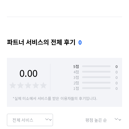
방충망 설치/수리
카페트 시공
상업공간 인테리어
온수기 설치/수리
샷시 설치/수리
단열필름 시공
배관 청소
짐 보관
무진동/냉동/냉장차량
파트너 서비스의 전체 후기
0
주택 리모델링
주택 건축
수영장/스파 시공
홈 스타일링(소품, 가구 컨설팅)
새집/헌집증후군 시공
5
점
0
0.00
탄성/바이오세라믹 코트
아트월 시공
방음 시공
4
점
0
3
점
0
2
점
0
벽난로 설치·수리
미장 시공
앙카/해먹 설치
1
점
0
나노코팅 시공
코킹 시공
유리 필름/시트 시공
*실제 미소에서 서비스를 받은 이용자들의 후기입니다.
태양광발전/패널 설치
랜선 정리/설치
소방설비 설치 및 수리
도시가스 공사