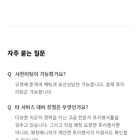
환풍기 교체/설치
라돈 저감 시공
대기 측정/관리
간단 수리/보수
조형물 시공
조경 공사
벽화 시공
인조잔디 시공
어닝/차양 시공
아스팔트/콘크리트 시공
데크 시공
대형천막 시공
자주 묻는 질문
그물망 설치 (안전망/스포츠망 등)
체육시설/운동기구 설치
외풍차단/틈막이 시공
사전미팅이 가능한가요?
지붕 공사
집 인테리어
에폭시 바닥 시공
규정에 준하여 채팅과 유선상담만 가능합니다. 결제 후의
미팅은 가능합니다.
베란다/발코니 확장
주방 후드 교체/설치
타 서비스 대비 장점은 무엇인가요?
비닐하우스 시공
방범창 설치/수리
다양한 직군의 경력을 지닌 고급 전문가 프리랜서풀을
갖추고 있습니다. 그리고 직접 매칭 요청한 프리랜서뿐
아니라, 매칭매니저가 제안한 프리랜서의 지원서도 확인할
수 있습니다.