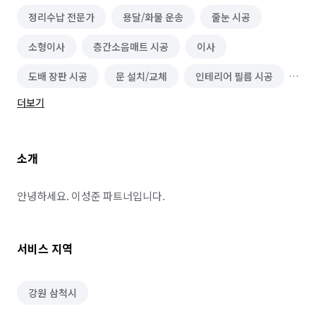
정리수납 전문가
용달/화물 운송
줄눈 시공
소형이사
층간소음매트 시공
이사
도배 장판 시공
문 설치/교체
인테리어 필름 시공
더보기
화장실 전체/부분 리모델링
주방 리모델링
유리 제작/시공
블라인드/커튼 설치 수리
소개
단열/결로 시공
몰딩 시공
수도 관련 설치/수리
용접 시공
차선 도색/제거
보일러 설치/수리
안녕하세요. 이성준 파트너입니다.
바닥재 시공(장판 외)
열쇠/도어락 설치 수리
서비스 지역
페인트 시공
싱크대 시공
전기 배선
마루 보수
가벽/파티션 인테리어
강원 삼척시
인터넷/TV 신규가입
조명 인테리어
누수 탐지