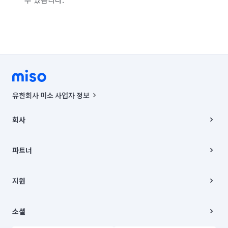
유한회사 미소 사업자 정보
사업자등록번호 : 291-87-00271 | 인허가번호 : 2016-3220163-14-5-
00019 |
회사
통신판매신고번호 : 2024-서울종로-1400(공정거래위원회 정보) |
대표이사 : CHING VICTOR COLUMBIA RHEE
회사소개
주소 | 본사: 서울특별시 종로구 율곡로 6(중학동, 트윈트리빌딩) B동 5층
채용
파트너
컨택센터 : 서울특별시 종로구 수송동 율곡로 24, 7층, 8층 미소
블로그
유한회사 미소는 통신판매중개자이며, 통신판매의 당사자가 아닙니다.
파트너 지원
상품, 상품정보, 거래에 관한 의무와 책임은 거래당사자에게 있습니다.
이사
지원
언론 보도 관련 문의:
contact@getmiso.com
이사 청소/입주 청소
대표번호: 1577-8808
고객센터
© 유한회사 미소. Miso, Inc. All Rights Reserved.
이용약관
소셜
개인정보처리방침