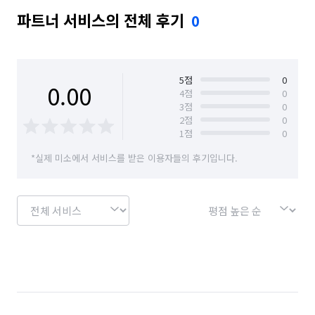
파트너 서비스의 전체 후기
0
5
점
0
0.00
4
점
0
3
점
0
2
점
0
1
점
0
*실제 미소에서 서비스를 받은 이용자들의 후기입니다.