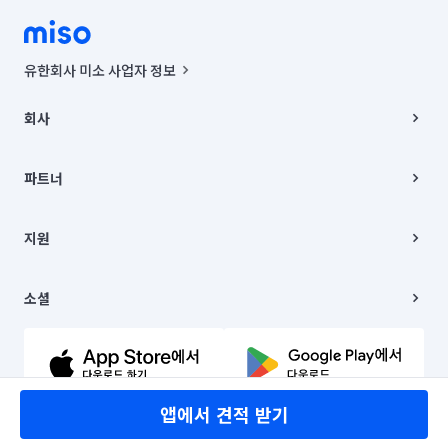
유한회사 미소 사업자 정보
사업자등록번호 : 291-87-00271 | 인허가번호 : 2016-3220163-14-5-
00019 |
회사
통신판매신고번호 : 2024-서울종로-1400(공정거래위원회 정보) |
대표이사 : CHING VICTOR COLUMBIA RHEE
회사소개
주소 | 본사: 서울특별시 종로구 율곡로 6(중학동, 트윈트리빌딩) B동 5층
채용
파트너
컨택센터 : 서울특별시 종로구 수송동 율곡로 24, 7층, 8층 미소
블로그
유한회사 미소는 통신판매중개자이며, 통신판매의 당사자가 아닙니다.
파트너 지원
상품, 상품정보, 거래에 관한 의무와 책임은 거래당사자에게 있습니다.
이사
지원
언론 보도 관련 문의:
contact@getmiso.com
이사 청소/입주 청소
대표번호: 1577-8808
고객센터
© 유한회사 미소. Miso, Inc. All Rights Reserved.
이용약관
소셜
개인정보처리방침
파트너 위치정보 이용약관
링크드인
문의하기
유튜브
앱에서 견적 받기