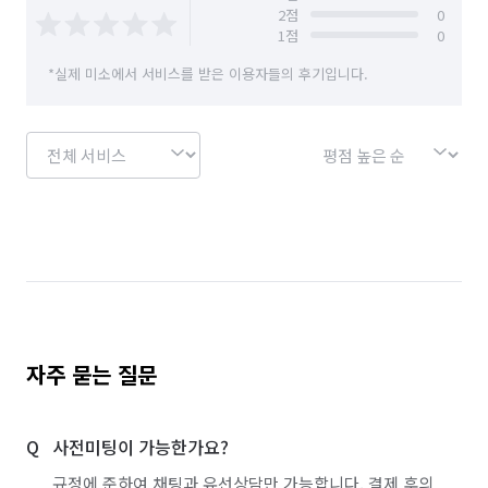
2
점
0
 - 습식 스팀케어

1
점
0
  : 건식케어를 포함한 내외부 오염 부위 집중 제거 및 스팀 전체 
*실제 미소에서 서비스를 받은 이용자들의 후기입니다.
살균 세척

3. 에어컨 완전 분해 세척

 - 에어컨을 완전 분해하여 부품 일체를 꼼꼼하게 세척을 합니다. 
기기내에 곰팡이, 이물질 등을 완전 제거합니다.
자주 묻는 질문
사전미팅이 가능한가요?
규정에 준하여 채팅과 유선상담만 가능합니다. 결제 후의