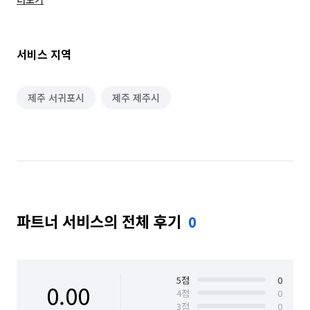
있습니다.

과한 요금 책정을 하지 않고 정직하게 견적내어 드립니다.

서비스 지역
확실하게 검증된 방법과 전문 장비로 프리미엄 홈 클리닝 
케어서비스를 제공합니다.

제주 서귀포시
제주 제주시
✅️ 케어과정 안내해드립니다.

1. 이사, 입주청소

 - 현장 무료 방문 및 상담 후 청소범위와 정확한 견적을 
안내해드립니다.

파트너 서비스의 전체 후기
0
2. 매트리스, 소파, 카페트 케어

 - 건식케어

  : 내외부 먼지, 각질, 미생물 및 집진드기 사체 등 흡입 청소, UV-C 
5
점
0
0.00
4
점
0
살균, 피톤치드 소독

3
점
0