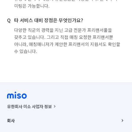
미팅은 가능합니다.
타 서비스 대비 장점은 무엇인가요?
다양한 직군의 경력을 지닌 고급 전문가 프리랜서풀을
갖추고 있습니다. 그리고 직접 매칭 요청한 프리랜서뿐
아니라, 매칭매니저가 제안한 프리랜서의 지원서도 확인할
수 있습니다.
유한회사 미소 사업자 정보
사업자등록번호 : 291-87-00271 | 인허가번호 : 2016-3220163-14-5-
00019 |
회사
통신판매신고번호 : 2024-서울종로-1400(공정거래위원회 정보) |
대표이사 : CHING VICTOR COLUMBIA RHEE