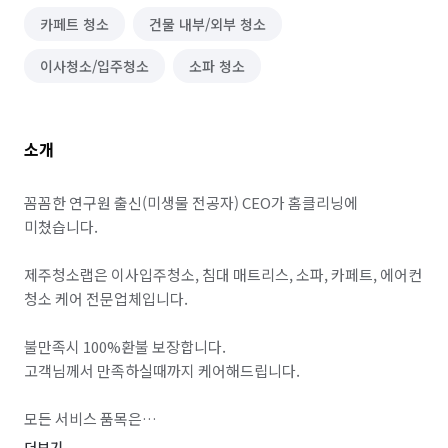
카페트 청소
건물 내부/외부 청소
이사청소/입주청소
소파 청소
소개
꼼꼼한 연구원 출신(미생물 전공자) CEO가 홈클리닝에 
미쳤습니다.

제주청소랩은 이사입주청소, 침대 매트리스, 소파, 카페트, 에어컨 
청소 케어 전문업체입니다.

불만족시 100%환불 보장합니다.

고객님께서 만족하실때까지 케어해드립니다.

모든 서비스 품목은

고객님과 상담을 통해 정확한 청소범위와 요금을 안내해드리고 
더보기