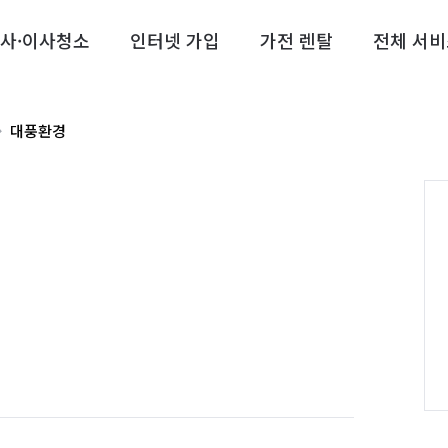
사·이사청소
인터넷 가입
가전 렌탈
전체 서비
대풍환경