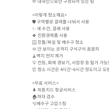
🫶 내국인으로만 구성되어 있는 팀

<이렇게 청소해요>

🛡️ 구역별로 걸레를 나눠서 사용

✨ 새 수건, 걸래 사용

🍀 친환경제품 사용 

🪟 창틀/욕실 및 배수구 청소

🧼 안 보이는 곳까지 구석구석 꼼꼼히

🧹벽지 먼지 제거

💡 전등, 화제 경보기, 서랍장 등 탈거 가
⏰ 청소 시간은 4시간~6시간 정도이고 오염
<무료 서비스>

🌲 피톤치드 항균서비스

🏠하자 검수

🫧배수구 고압스팀
