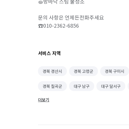
🧽방바닥 스팀 물청소

문의 사항은 언제든전화주세요

☎️010-2362-6856
서비스 지역
경북 경산시
경북 고령군
경북 구미시
경북 칠곡군
대구 남구
대구 달서구
더보기
대구 서구
대구 수성구
대구 중구