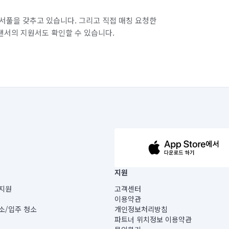
서풀을 갖추고 있습니다. 그리고 직접 매칭 요청한
랜서의 지원서도 확인할 수 있습니다.
63-14-5-00019 |
지원
보) |
지원
고객센터
빌딩) B동 5층
이용약관
 미소
소/입주 청소
개인정보처리방침
 아닙니다.
파트너 위치정보 이용약관
게 있습니다.