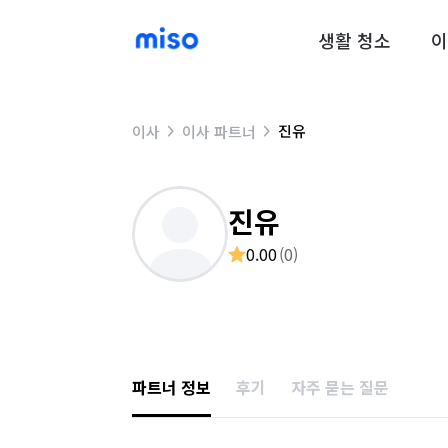
생활 청소
이
진유
이사
이사 파트너
진유
0.00
(
0
)
파트너 정보
후기
자주 묻는 질문