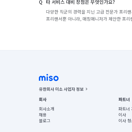
타 서비스 대비 장점은 무엇인가요?
다양한 직군의 경력을 지닌 고급 전문가 프리랜
프리랜서뿐 아니라, 매칭매니저가 제안한 프리
유한회사 미소 사업자 정보
사업자등록번호 : 291-87-00271 | 인허가번호 : 2016-32201
회사
파트너
통신판매신고번호 : 2024-서울종로-1400(공정거래위원회 정
대표이사 : CHING VICTOR COLUMBIA RHEE
회사소개
파트너 
주소 | 본사: 서울특별시 종로구 율곡로 6(중학동, 트윈트리
채용
이사
컨택센터 : 서울특별시 종로구 수송동 율곡로 24, 7층, 8층
블로그
이사 청
유한회사 미소는 통신판매중개자이며, 통신판매의 당사자가
상품, 상품정보, 거래에 관한 의무와 책임은 거래당사자에