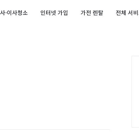
사·이사청소
인터넷 가입
가전 렌탈
전체 서비