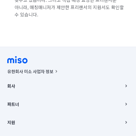
아니라, 매칭매니저가 제안한 프리랜서의 지원서도 확인할
수 있습니다.
유한회사 미소 사업자 정보
사업자등록번호 : 291-87-00271 | 인허가번호 : 2016-3220163-14-5-
00019 |
회사
통신판매신고번호 : 2024-서울종로-1400(공정거래위원회 정보) |
대표이사 : CHING VICTOR COLUMBIA RHEE
회사소개
주소 | 본사: 서울특별시 종로구 율곡로 6(중학동, 트윈트리빌딩) B동 5층
채용
파트너
컨택센터 : 서울특별시 종로구 수송동 율곡로 24, 7층, 8층 미소
블로그
유한회사 미소는 통신판매중개자이며, 통신판매의 당사자가 아닙니다.
파트너 지원
상품, 상품정보, 거래에 관한 의무와 책임은 거래당사자에게 있습니다.
이사
지원
언론 보도 관련 문의:
contact@getmiso.com
이사 청소/입주 청소
대표번호: 1577-8808
고객센터