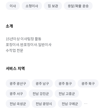
이사
소형이사
짐 보관
용달/화물 운송
소개
15년이상 이사팀장 활동

포장이사.반포장이사.일반이사

수작업 전문
서비스 지역
광주 광산구
광주 남구
광주 동구
광주 북구
광주 서구
전남 강진군
전남 고흥군
전남 곡성군
전남 광양시
전남 구례군