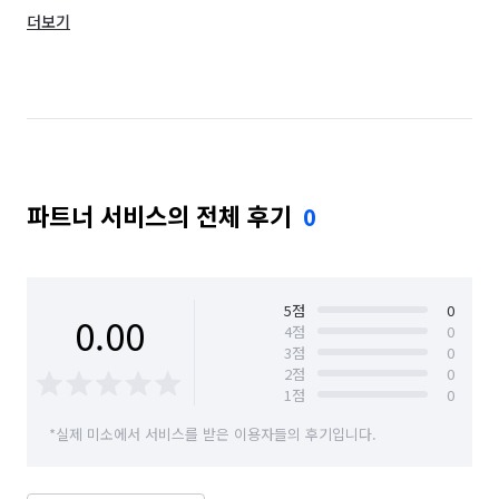
더보기
전남 나주시
전남 담양군
전남 목포시
전남 무안군
전남 보성군
전남 순천시
전남 신안군
전남 여수시
전남 영광군
전남 영암군
전남 완도군
전남 장성군
파트너 서비스의 전체 후기
0
전남 장흥군
전남 진도군
전남 함평군
전남 해남군
전남 화순군
5
점
0
0.00
4
점
0
3
점
0
2
점
0
1
점
0
*실제 미소에서 서비스를 받은 이용자들의 후기입니다.