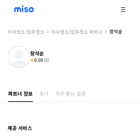
장석순
이사청소/입주청소
이사청소/입주청소 파트너
장석순
0.00
(
0
)
파트너 정보
후기
자주 묻는 질문
제공 서비스