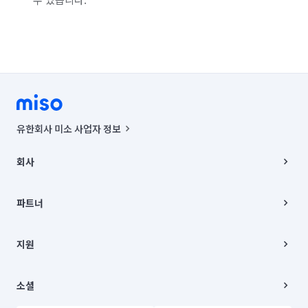
유한회사 미소 사업자 정보
사업자등록번호 : 291-87-00271 | 인허가번호 : 2016-3220163-14-5-
00019 |
회사
통신판매신고번호 : 2024-서울종로-1400(공정거래위원회 정보) |
대표이사 : CHING VICTOR COLUMBIA RHEE
회사소개
주소 | 본사: 서울특별시 종로구 율곡로 6(중학동, 트윈트리빌딩) B동 5층
채용
파트너
컨택센터 : 서울특별시 종로구 수송동 율곡로 24, 7층, 8층 미소
블로그
유한회사 미소는 통신판매중개자이며, 통신판매의 당사자가 아닙니다.
파트너 지원
상품, 상품정보, 거래에 관한 의무와 책임은 거래당사자에게 있습니다.
이사
지원
언론 보도 관련 문의:
contact@getmiso.com
이사 청소/입주 청소
대표번호: 1577-8808
고객센터
© 유한회사 미소. Miso, Inc. All Rights Reserved.
이용약관
소셜
개인정보처리방침