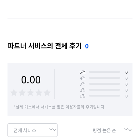
서울 강서구
서울 광진구
서울 금천구
서울 노원구
서울 도봉구
서울 동대문구
서울 동작구
서울 마포구
서울 서대문구
파트너 서비스의 전체 후기
0
서울 서초구
서울 성동구
서울 성북구
서울 송파구
서울 양천구
서울 영등포구
서울 용산구
서울 종로구
서울 중구
5
점
0
0.00
4
점
0
3
점
0
인천 계양구
인천 남구
인천 남동구
2
점
0
1
점
0
인천 동구
인천 부평구
인천 서구
*실제 미소에서 서비스를 받은 이용자들의 후기입니다.
인천 연수구
인천 중구
전북 군산시
충북 충주시