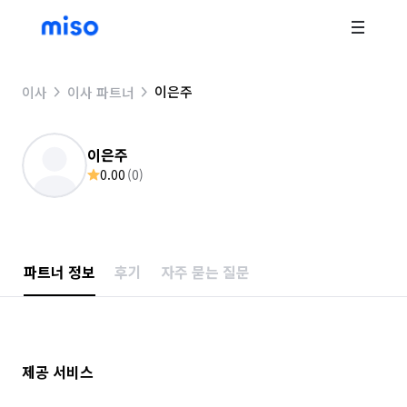
이은주
이사
이사 파트너
이은주
0.00
(
0
)
파트너 정보
후기
자주 묻는 질문
제공 서비스