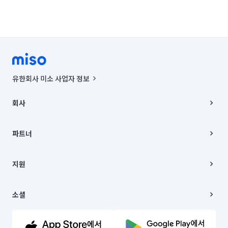
유한회사 미소 사업자 정보
사업자등록번호 : 291-87-00271 | 인허가번호 : 2016-3220163-14-5-
00019 |
회사
통신판매신고번호 : 2024-서울종로-1400(공정거래위원회 정보) |
대표이사 : CHING VICTOR COLUMBIA RHEE
회사소개
주소 | 본사: 서울특별시 종로구 율곡로 6(중학동, 트윈트리빌딩) B동 5층
채용
파트너
컨택센터 : 서울특별시 종로구 수송동 율곡로 24, 7층, 8층 미소
블로그
유한회사 미소는 통신판매중개자이며, 통신판매의 당사자가 아닙니다.
파트너 지원
상품, 상품정보, 거래에 관한 의무와 책임은 거래당사자에게 있습니다.
이사
지원
언론 보도 관련 문의:
contact@getmiso.com
이사 청소/입주 청소
대표번호: 1577-8808
고객센터
© 유한회사 미소. Miso, Inc. All Rights Reserved.
이용약관
소셜
개인정보처리방침
파트너 위치정보 이용약관
링크드인
문의하기
유튜브