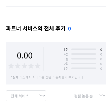
파트너 서비스의 전체 후기
0
5
점
0
0.00
4
점
0
3
점
0
2
점
0
1
점
0
*실제 미소에서 서비스를 받은 이용자들의 후기입니다.