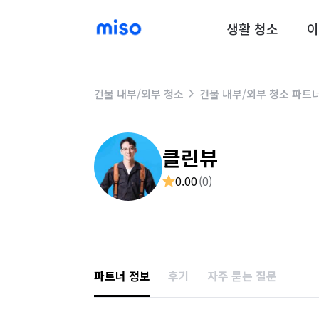
생활 청소
이
건물 내부/외부 청소
건물 내부/외부 청소 파트
클린뷰
0.00
(
0
)
파트너 정보
후기
자주 묻는 질문