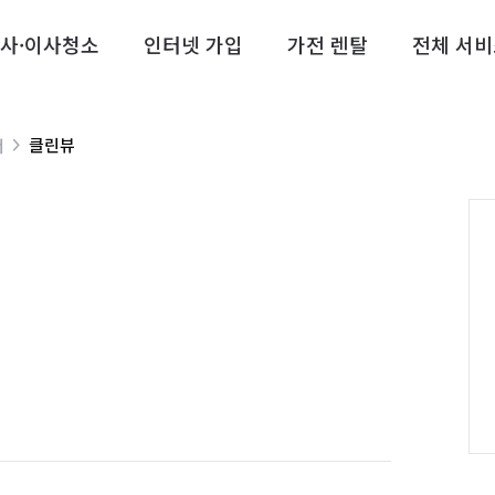
사·이사청소
인터넷 가입
가전 렌탈
전체 서비
클린뷰
너