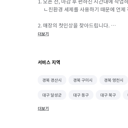
1. 오픈 전, 마감 후 편하신 시간대에 작업하세
     ㄴ친환경 세제를 사용하기 때문에 언제
2. 매장의 첫인상을 찾아드립니다. 

     ㄴ깔끔해진 유리, 바닥, 간판, 어닝
더보기
이미지를 주어 재방문율을 높입니다. 

3. 각종 이벤트를 진행중입니다. 

서비스 지역
     ㄴ소상공인 할인 이벤트, 지인과 함께
있습니다. 견적요청하신 매장에 해당사항이
경북 경산시
경북 구미시
경북 영천시
(정확한 할인내용이 궁금하시면 네이버에 “
대구 달성군
대구 동구
대구 북구
❗️클린뷰의 견적약속

1. 항상 정직한 가격

더보기
2. 항상 합리적인 가격

3. 항상 클라이언트의 입장에서