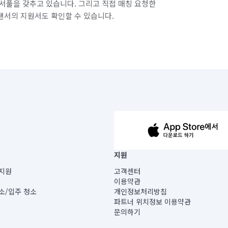
서풀을 갖추고 있습니다. 그리고 직접 매칭 요청한
랜서의 지원서도 확인할 수 있습니다.
63-14-5-00019 |
지원
보) |
지원
고객센터
빌딩) B동 5층
이용약관
 미소
소/입주 청소
개인정보처리방침
 아닙니다.
파트너 위치정보 이용약관
게 있습니다.
문의하기