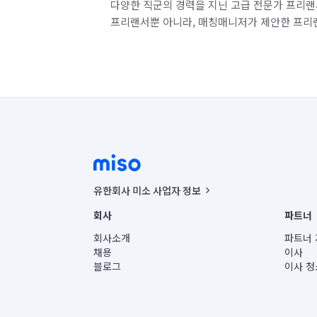
다양한 직군의 경력을 지닌 고급 전문가 프리랜
프리랜서뿐 아니라, 매칭매니저가 제안한 프리
유한회사 미소 사업자 정보
사업자등록번호 : 291-87-00271 | 인허가번호 : 2016-32201
회사
파트너
통신판매신고번호 : 2024-서울종로-1400(공정거래위원회 정
대표이사 : CHING VICTOR COLUMBIA RHEE
회사소개
파트너 
주소 | 본사: 서울특별시 종로구 율곡로 6(중학동, 트윈트리
채용
이사
컨택센터 : 서울특별시 종로구 수송동 율곡로 24, 7층, 8층
블로그
이사 청
유한회사 미소는 통신판매중개자이며, 통신판매의 당사자가
상품, 상품정보, 거래에 관한 의무와 책임은 거래당사자에
언론 보도 관련 문의:
contact@getmiso.com