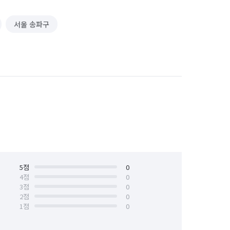
서울 송파구
5
점
0
4
점
0
3
점
0
2
점
0
1
점
0