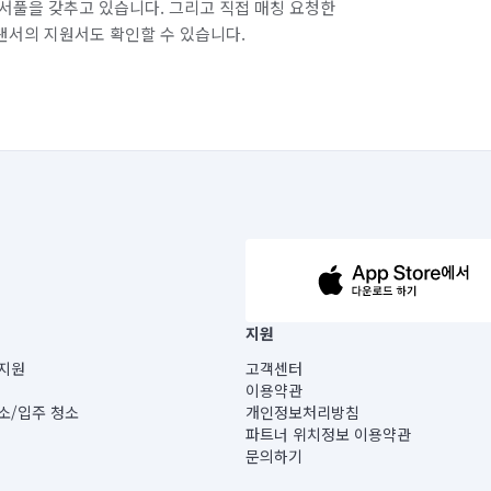
서풀을 갖추고 있습니다. 그리고 직접 매칭 요청한
랜서의 지원서도 확인할 수 있습니다.
63-14-5-00019 |
지원
보) |
지원
고객센터
빌딩) B동 5층
이용약관
 미소
소/입주 청소
개인정보처리방침
 아닙니다.
파트너 위치정보 이용약관
게 있습니다.
문의하기