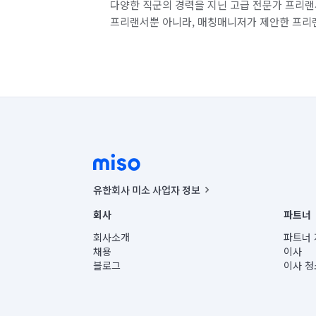
다양한 직군의 경력을 지닌 고급 전문가 프리랜
프리랜서뿐 아니라, 매칭매니저가 제안한 프리
유한회사 미소 사업자 정보
사업자등록번호 : 291-87-00271 | 인허가번호 : 2016-32201
회사
파트너
통신판매신고번호 : 2024-서울종로-1400(공정거래위원회 정
대표이사 : CHING VICTOR COLUMBIA RHEE
회사소개
파트너 
주소 | 본사: 서울특별시 종로구 율곡로 6(중학동, 트윈트리
채용
이사
컨택센터 : 서울특별시 종로구 수송동 율곡로 24, 7층, 8층
블로그
이사 청
유한회사 미소는 통신판매중개자이며, 통신판매의 당사자가
상품, 상품정보, 거래에 관한 의무와 책임은 거래당사자에
언론 보도 관련 문의:
contact@getmiso.com