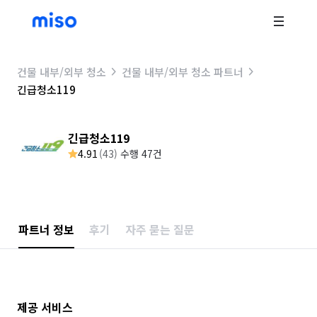
건물 내부/외부 청소
건물 내부/외부 청소 파트너
긴급청소119
긴급청소119
4.91
(
43
)
수행 47건
파트너 정보
후기
자주 묻는 질문
제공 서비스