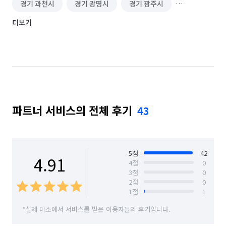
경기 과천시
경기 광명시
경기 광주시
더보기
경기 구리시
경기 군포시
경기 김포시
경기 남양주시
경기 동두천시
경기 성남시 분당구
경기 성남시 수정구
경기 성남시 중원구
경기 수원시 권선구
경기 수원시 영통구
파트너 서비스의 전체 후기
43
경기 수원시 장안구
경기 수원시 팔달구
경기 시흥시
경기 안산시 단원구
경기 안산시 상록구
경기 안양시 동안구
5
점
42
4.91
4
점
0
3
점
0
경기 안양시 만안구
경기 양주시
경기 오산시
2
점
0
1
점
1
경기 용인시 기흥구
경기 용인시 수지구
*실제 미소에서 서비스를 받은 이용자들의 후기입니다.
경기 용인시 처인구
경기 의왕시
경기 의정부시