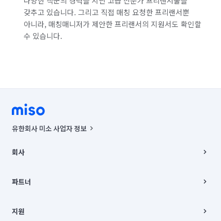
다양한 직군의 경력을 지닌 고급 전문가 프리랜서풀을
갖추고 있습니다. 그리고 직접 매칭 요청한 프리랜서뿐
인천 남동구
인천 동구
인천 부평구
아니라, 매칭매니저가 제안한 프리랜서의 지원서도 확인할
수 있습니다.
인천 서구
인천 연수구
인천 옹진군
경기 부천시 소사구
경기 부천시 원미구
경기 부천시 오정구
경기 화성시 동탄구
경기 화성시 효행구
경기 화성시 만세구
경기 화성시 병점구
유한회사 미소 사업자 정보
사업자등록번호 : 291-87-00271 | 인허가번호 : 2016-3220163-14-5-
00019 |
회사
통신판매신고번호 : 2024-서울종로-1400(공정거래위원회 정보) |
대표이사 : CHING VICTOR COLUMBIA RHEE
회사소개
주소 | 본사: 서울특별시 종로구 율곡로 6(중학동, 트윈트리빌딩) B동 5층
채용
파트너
컨택센터 : 서울특별시 종로구 수송동 율곡로 24, 7층, 8층 미소
블로그
유한회사 미소는 통신판매중개자이며, 통신판매의 당사자가 아닙니다.
파트너 지원
상품, 상품정보, 거래에 관한 의무와 책임은 거래당사자에게 있습니다.
이사
지원
언론 보도 관련 문의:
contact@getmiso.com