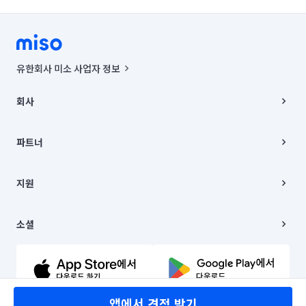
유한회사 미소 사업자 정보
사업자등록번호 : 291-87-00271 | 인허가번호 : 2016-3220163-14-5-
00019 |
회사
통신판매신고번호 : 2024-서울종로-1400(공정거래위원회 정보) |
대표이사 : CHING VICTOR COLUMBIA RHEE
회사소개
주소 | 본사: 서울특별시 종로구 율곡로 6(중학동, 트윈트리빌딩) B동 5층
채용
파트너
컨택센터 : 서울특별시 종로구 수송동 율곡로 24, 7층, 8층 미소
블로그
유한회사 미소는 통신판매중개자이며, 통신판매의 당사자가 아닙니다.
파트너 지원
상품, 상품정보, 거래에 관한 의무와 책임은 거래당사자에게 있습니다.
이사
지원
언론 보도 관련 문의:
contact@getmiso.com
이사 청소/입주 청소
대표번호: 1577-8808
고객센터
© 유한회사 미소. Miso, Inc. All Rights Reserved.
이용약관
소셜
개인정보처리방침
파트너 위치정보 이용약관
링크드인
문의하기
유튜브
앱에서 견적 받기