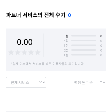
서울 광진구
서울 구로구
서울 금천구
파트너 서비스의 전체 후기
0
서울 노원구
서울 도봉구
서울 동대문구
서울 동작구
서울 마포구
서울 서대문구
서울 서초구
서울 성동구
서울 성북구
5
점
0
0.00
4
점
0
3
점
0
서울 송파구
서울 양천구
서울 영등포구
2
점
0
1
점
0
서울 용산구
서울 은평구
서울 종로구
*실제 미소에서 서비스를 받은 이용자들의 후기입니다.
서울 중구
서울 중랑구