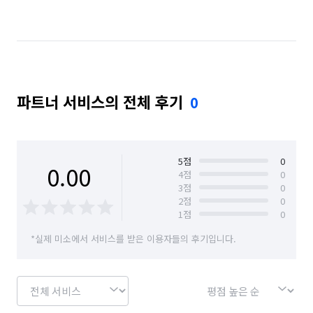
파트너 서비스의 전체 후기
0
5
점
0
0.00
4
점
0
3
점
0
2
점
0
1
점
0
*실제 미소에서 서비스를 받은 이용자들의 후기입니다.