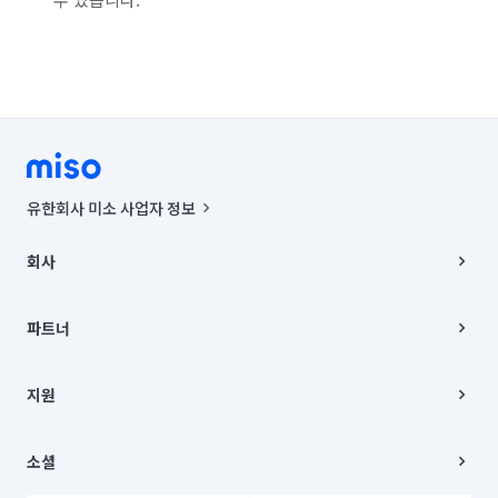
유한회사 미소 사업자 정보
사업자등록번호 : 291-87-00271 | 인허가번호 : 2016-3220163-14-5-
00019 |
회사
통신판매신고번호 : 2024-서울종로-1400(공정거래위원회 정보) |
대표이사 : CHING VICTOR COLUMBIA RHEE
회사소개
주소 | 본사: 서울특별시 종로구 율곡로 6(중학동, 트윈트리빌딩) B동 5층
채용
파트너
컨택센터 : 서울특별시 종로구 수송동 율곡로 24, 7층, 8층 미소
블로그
유한회사 미소는 통신판매중개자이며, 통신판매의 당사자가 아닙니다.
파트너 지원
상품, 상품정보, 거래에 관한 의무와 책임은 거래당사자에게 있습니다.
이사
지원
언론 보도 관련 문의:
contact@getmiso.com
이사 청소/입주 청소
대표번호: 1577-8808
고객센터
© 유한회사 미소. Miso, Inc. All Rights Reserved.
이용약관
소셜
개인정보처리방침