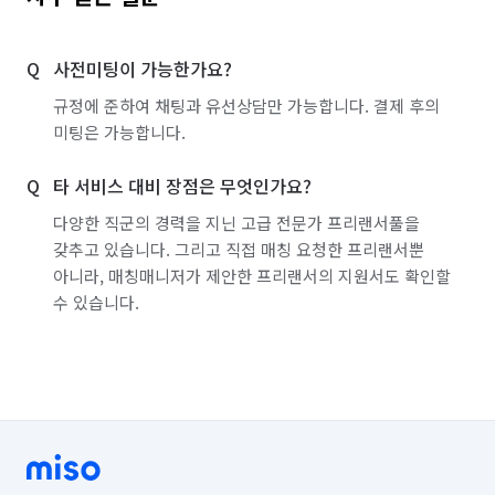
냉장고 30,000원  50,000원

세탁기 30.000원

사전미팅이 가능한가요?
베란다 추가시 30.000원  50.000원

스티커제거.시트지제거.심각한 분진or오염

규정에 준하여 채팅과 유선상담만 가능합니다. 결제 후의
많은양의곰팡이

미팅은 가능합니다.
타 서비스 대비 장점은 무엇인가요?
다양한 직군의 경력을 지닌 고급 전문가 프리랜서풀을
갖추고 있습니다. 그리고 직접 매칭 요청한 프리랜서뿐
아니라, 매칭매니저가 제안한 프리랜서의 지원서도 확인할
수 있습니다.