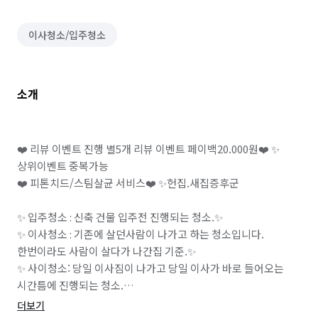
이사청소/입주청소
소개
❤️ 리뷰 이벤트 진행 별5개 리뷰 이벤트 페이백20.000원❤️ ✨️
상위이벤트 중복가능

❤️ 피톤치드/스팀살균 서비스❤️ ✨️헌집.새집증후군

✨️ 입주청소 : 신축 건물 입주전 진행되는 청소.✨️

✨️ 이사청소 : 기존에 살던사람이 나가고 하는 청소입니다. 
한번이라도 사람이 살다가 나간집 기준.✨️

✨️ 사이청소: 당일 이사짐이 나가고 당일 이사가 바로 들어오는 
시간틈에 진행되는 청소.

✨️ 준공청소: 건물및 상가 완공후 진행되는 초도 정리.청소

더보기