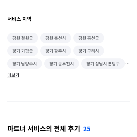
✨️ 거주청소: 피치못할 상황으로 입주청소를 못하고 들어가거나 
생활중 오염이 심각해져서 진행되는 청소.

✨️ 인테리어청소: 구축.기준 인테리어를 진행한후 들어가기전 
서비스 지역
청소.도배 장판 제외 붙박이장.샷시.싱크대 펜트리등..

✨️ 오염이심각한집: 집안에 쓰레기가 많거나 오염이 심각한경우

✨️ 곰팡이집: 반지하.전원주택.빈집으로 오래비워 습기로인한 
강원 철원군
강원 춘천시
강원 홍천군
집전체 곰팡이가 발생한집

경기 가평군
경기 광주시
경기 구리시
✅ 입주청소: 신축 평당10.000원 

경기 남양주시
경기 동두천시
경기 성남시 분당구
✅ 이사청소: 구축/살던집 평당11.000원 ( 복층.다락등.. 
특이구조시 금액 추가

더보기
경기 성남시 수정구
경기 성남시 중원구
✅ 사이청소: 당일 이사짐이 나가고 들어오는 사이에 하는청소 
12.000~14.000원(시간/구조에따른 비용 

경기 양주시
경기 양평군
경기 연천군
✅ 일반원룸: 160.000원

경기 의정부시
경기 파주시
경기 포천시
✅1.5룸//복층원룸 190.000원

✅ 투룸(거실제외 방의수 220.000원

경기 하남시
서울 강동구
서울 광진구
✅쓰리룸(거실제외 방의수 240.000원

※ 구조 오염에 따른 추가요금

파트너 서비스의 전체 후기
25
서울 노원구
서울 도봉구
서울 성동구
1. 집안 과도한 쓰레기✨️
