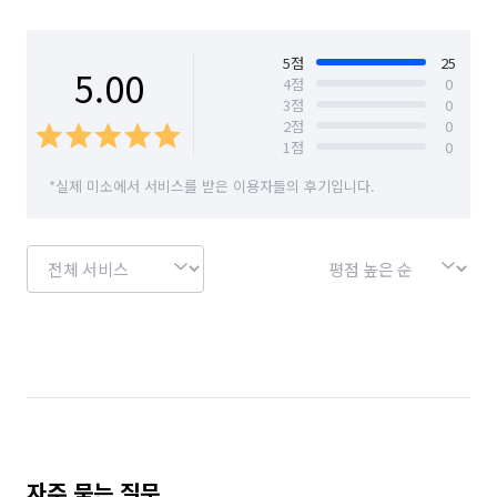
3. 비확장 베란다✨️

서울 중랑구
4. 많은 부분의 곰팡이/심각한 곰팡이✨️

5. 스티커제거 및 유리 시트지 ✨️

5
점
25
5.00
4
점
0
7. 집안 집기 이동식 청소✨️

3
점
0
8. 추가가전 에어컨.냉장고.오븐.식기세척기.✨️

2
점
0
9. 엘리베이터 사용이 불가능한 3층이상의 건물✨️

1
점
0
*실제 미소에서 서비스를 받은 이용자들의 후기입니다.
😀강원일부지역 안내

철원.춘천.홍천 원주등 일부지역 투입시

입주청소 평당13.000원

이사청소 평당14.000원

인테리어청소 평당14.000원

사이청소 평당 16.000원

20평이하

투룸 280.000원

쓰리룸 300.000원

추가 금액안내

자주 묻는 질문
시스템에어컨 20,000원
