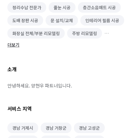
정리수납 전문가
줄눈 시공
층간소음매트 시공
도배 장판 시공
문 설치/교체
인테리어 필름 시공
화장실 전체/부분 리모델링
주방 리모델링
더보기
유리 제작/시공
블라인드/커튼 설치 수리
단열/결로 시공
몰딩 시공
바닥재 시공(장판 외)
소개
열쇠/도어락 설치 수리
페인트 시공
마루 보수
가벽/파티션 인테리어
조명 인테리어
안녕하세요. 양현우 파트너입니다.
방충망 설치/수리
카페트 시공
상업공간 인테리어
서비스 지역
샷시 설치/수리
단열필름 시공
주택 리모델링
주택 건축
수영장/스파 시공
경남 거제시
경남 거창군
경남 고성군
홈 스타일링(소품, 가구 컨설팅)
새집/헌집증후군 시공