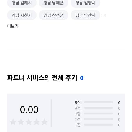
경남 김해시
경남 남해군
경남 밀양시
탄성/바이오세라믹 코트
아트월 시공
방음 시공
경남 사천시
경남 산청군
경남 양산시
벽난로 설치·수리
미장 시공
앙카/해먹 설치
더보기
경남 의령군
경남 진주시
경남 창녕군
나노코팅 시공
코킹 시공
유리 필름/시트 시공
경남 창원시 마산합포구
경남 창원시 마산회원구
외풍차단/틈막이 시공
집 인테리어
경남 창원시 성산구
경남 창원시 의창구
에폭시 바닥 시공
베란다/발코니 확장
경남 창원시 진해구
경남 통영시
경남 하동군
방범창 설치/수리
이사청소/입주청소
파트너 서비스의 전체 후기
0
경남 함안군
경남 함양군
경남 합천군
경북 경산시
경북 경주시
경북 고령군
경북 구미시
경북 군위군
경북 김천시
5
점
0
0.00
4
점
0
3
점
0
경북 문경시
경북 봉화군
경북 상주시
2
점
0
1
점
0
경북 성주군
경북 안동시
경북 영덕군