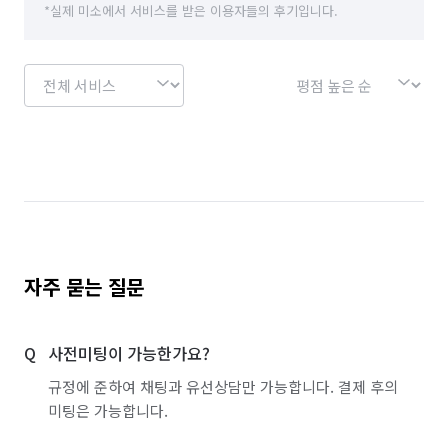
*실제 미소에서 서비스를 받은 이용자들의 후기입니다.
경북 영양군
경북 영주시
경북 영천시
경북 예천군
경북 울릉군
경북 울진군
경북 의성군
경북 청도군
경북 청송군
경북 칠곡군
경북 포항시 남구
경북 포항시 북구
대구 남구
대구 달서구
대구 달성군
대구 동구
대구 북구
대구 서구
대구 수성구
대구 중구
부산 강서구
부산 금정구
자주 묻는 질문
부산 기장군
부산 남구
부산 동구
사전미팅이 가능한가요?
부산 동래구
부산 부산진구
부산 북구
규정에 준하여 채팅과 유선상담만 가능합니다. 결제 후의
부산 사상구
부산 사하구
부산 서구
미팅은 가능합니다.
부산 수영구
부산 연제구
부산 영도구