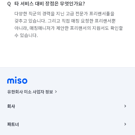
타 서비스 대비 장점은 무엇인가요?
부산 중구
부산 해운대구
울산 남구
다양한 직군의 경력을 지닌 고급 전문가 프리랜서풀을
갖추고 있습니다. 그리고 직접 매칭 요청한 프리랜서뿐
울산 동구
울산 북구
울산 울주군
울산 중구
아니라, 매칭매니저가 제안한 프리랜서의 지원서도 확인할
수 있습니다.
유한회사 미소 사업자 정보
사업자등록번호 : 291-87-00271 | 인허가번호 : 2016-3220163-14-5-
00019 |
회사
통신판매신고번호 : 2024-서울종로-1400(공정거래위원회 정보) |
대표이사 : CHING VICTOR COLUMBIA RHEE
회사소개
주소 | 본사: 서울특별시 종로구 율곡로 6(중학동, 트윈트리빌딩) B동 5층
채용
파트너
컨택센터 : 서울특별시 종로구 수송동 율곡로 24, 7층, 8층 미소
블로그
유한회사 미소는 통신판매중개자이며, 통신판매의 당사자가 아닙니다.