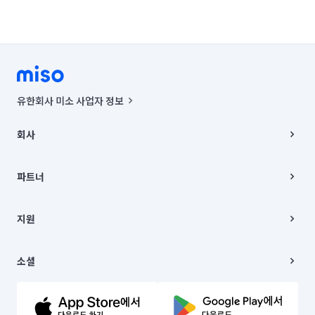
유한회사 미소 사업자 정보
사업자등록번호 : 291-87-00271 | 인허가번호 : 2016-3220163-14-5-
00019 |
회사
통신판매신고번호 : 2024-서울종로-1400(공정거래위원회 정보) |
대표이사 : CHING VICTOR COLUMBIA RHEE
회사소개
주소 | 본사: 서울특별시 종로구 율곡로 6(중학동, 트윈트리빌딩) B동 5층
채용
파트너
컨택센터 : 서울특별시 종로구 수송동 율곡로 24, 7층, 8층 미소
블로그
유한회사 미소는 통신판매중개자이며, 통신판매의 당사자가 아닙니다.
파트너 지원
상품, 상품정보, 거래에 관한 의무와 책임은 거래당사자에게 있습니다.
이사
지원
언론 보도 관련 문의:
contact@getmiso.com
이사 청소/입주 청소
대표번호: 1577-8808
고객센터
© 유한회사 미소. Miso, Inc. All Rights Reserved.
이용약관
소셜
개인정보처리방침
파트너 위치정보 이용약관
링크드인
문의하기
유튜브