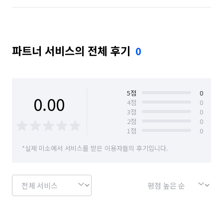
파트너 서비스의 전체 후기
0
5
점
0
0.00
4
점
0
3
점
0
2
점
0
1
점
0
*실제 미소에서 서비스를 받은 이용자들의 후기입니다.