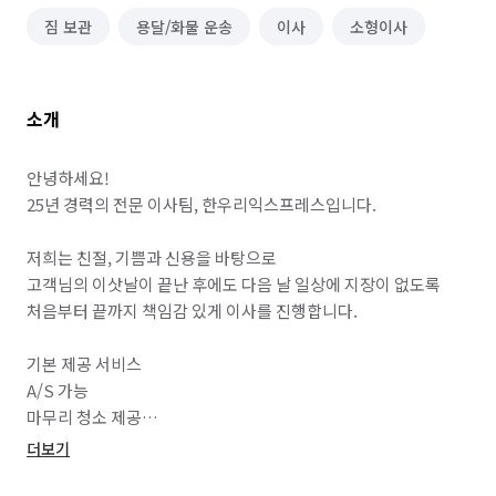
짐 보관
용달/화물 운송
이사
소형이사
소개
안녕하세요!

25년 경력의 전문 이사팀, 한우리익스프레스입니다.

저희는 친절, 기쁨과 신용을 바탕으로

고객님의 이삿날이 끝난 후에도 다음 날 일상에 지장이 없도록

처음부터 끝까지 책임감 있게 이사를 진행합니다.

기본 제공 서비스

A/S 가능

마무리 청소 제공

· 밀대 청소

더보기
· 스팀 청소
