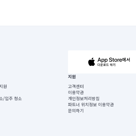
63-14-5-00019 |
지원
보) |
지원
고객센터
빌딩) B동 5층
이용약관
 미소
소/입주 청소
개인정보처리방침
 아닙니다.
파트너 위치정보 이용약관
게 있습니다.
문의하기