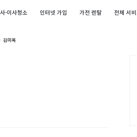
사·이사청소
인터넷 가입
가전 렌탈
전체 서비
김미옥