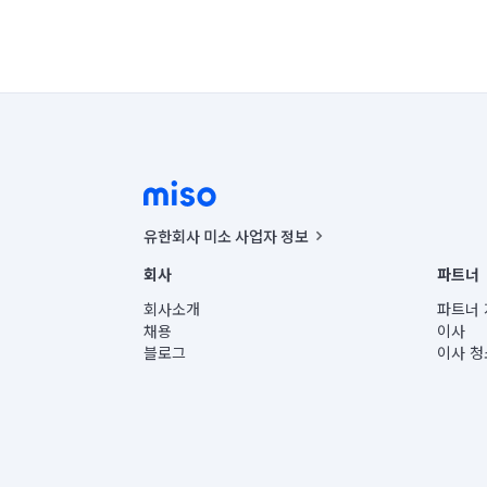
유한회사 미소 사업자 정보
사업자등록번호 : 291-87-00271 | 인허가번호 : 2016-32201
회사
파트너
통신판매신고번호 : 2024-서울종로-1400(공정거래위원회 정
대표이사 : CHING VICTOR COLUMBIA RHEE
회사소개
파트너 
주소 | 본사: 서울특별시 종로구 율곡로 6(중학동, 트윈트리
채용
이사
컨택센터 : 서울특별시 종로구 수송동 율곡로 24, 7층, 8층
블로그
이사 청
유한회사 미소는 통신판매중개자이며, 통신판매의 당사자가
상품, 상품정보, 거래에 관한 의무와 책임은 거래당사자에
언론 보도 관련 문의:
contact@getmiso.com
대표번호: 1577-8808
© 유한회사 미소. Miso, Inc. All Rights Reserved.