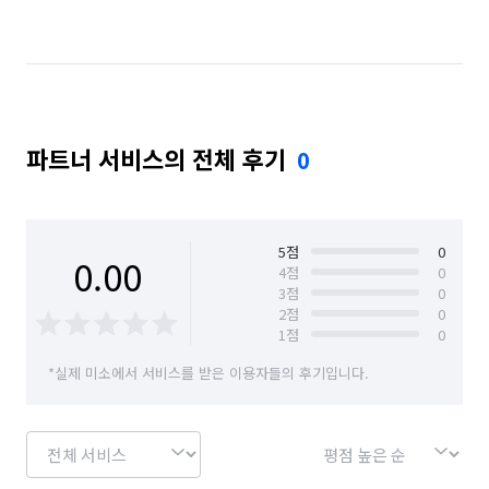
경기 수원시 영통구
경기 수원시 팔달구
경기 안양시 동안구
경기 안양시 만안구
경기 양주시
경기 용인시 기흥구
파트너 서비스의 전체 후기
0
경기 용인시 수지구
경기 의정부시
경기 하남시
서울 강남구
서울 강동구
서울 강북구
서울 강서구
서울 관악구
서울 광진구
5
점
0
0.00
4
점
0
3
점
0
서울 구로구
서울 노원구
서울 도봉구
2
점
0
1
점
0
서울 동대문구
서울 동작구
서울 마포구
*실제 미소에서 서비스를 받은 이용자들의 후기입니다.
서울 서대문구
서울 서초구
서울 성동구
서울 성북구
서울 송파구
서울 양천구
서울 영등포구
서울 용산구
서울 은평구