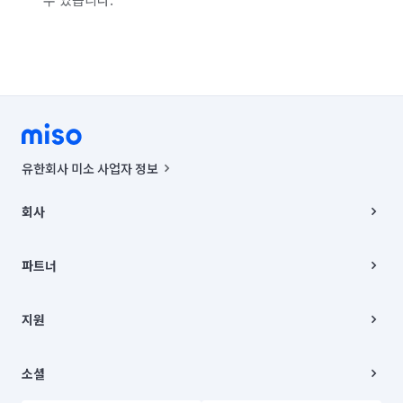
유한회사 미소 사업자 정보
사업자등록번호 : 291-87-00271 | 인허가번호 : 2016-3220163-14-5-
00019 |
회사
통신판매신고번호 : 2024-서울종로-1400(공정거래위원회 정보) |
대표이사 : CHING VICTOR COLUMBIA RHEE
회사소개
주소 | 본사: 서울특별시 종로구 율곡로 6(중학동, 트윈트리빌딩) B동 5층
채용
파트너
컨택센터 : 서울특별시 종로구 수송동 율곡로 24, 7층, 8층 미소
블로그
유한회사 미소는 통신판매중개자이며, 통신판매의 당사자가 아닙니다.
파트너 지원
상품, 상품정보, 거래에 관한 의무와 책임은 거래당사자에게 있습니다.
이사
지원
언론 보도 관련 문의:
contact@getmiso.com
이사 청소/입주 청소
대표번호: 1577-8808
고객센터
© 유한회사 미소. Miso, Inc. All Rights Reserved.
이용약관
소셜
개인정보처리방침