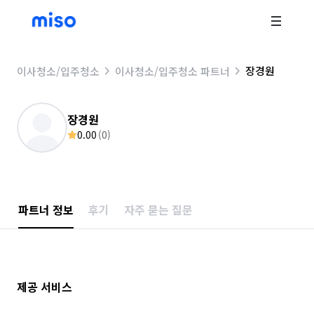
장경원
이사청소/입주청소
이사청소/입주청소 파트너
장경원
0.00
(
0
)
파트너 정보
후기
자주 묻는 질문
제공 서비스