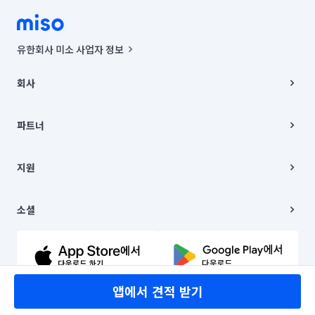
유한회사 미소 사업자 정보
사업자등록번호 : 291-87-00271 | 인허가번호 : 2016-3220163-14-5-
00019 |
회사
통신판매신고번호 : 2024-서울종로-1400(공정거래위원회 정보) |
대표이사 : CHING VICTOR COLUMBIA RHEE
회사소개
주소 | 본사: 서울특별시 종로구 율곡로 6(중학동, 트윈트리빌딩) B동 5층
채용
파트너
컨택센터 : 서울특별시 종로구 수송동 율곡로 24, 7층, 8층 미소
블로그
유한회사 미소는 통신판매중개자이며, 통신판매의 당사자가 아닙니다.
파트너 지원
상품, 상품정보, 거래에 관한 의무와 책임은 거래당사자에게 있습니다.
이사
지원
언론 보도 관련 문의:
contact@getmiso.com
이사 청소/입주 청소
대표번호: 1577-8808
고객센터
© 유한회사 미소. Miso, Inc. All Rights Reserved.
이용약관
소셜
개인정보처리방침
파트너 위치정보 이용약관
링크드인
문의하기
유튜브
앱에서 견적 받기