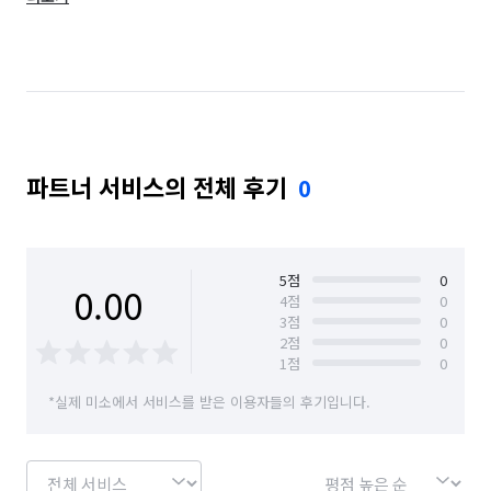
전북 전주시 덕진구
전북 전주시 완산구
전북 정읍시
충남 계룡시
충남 공주시
충남 논산시
충남 보령시
충남 부여군
충남 서산시
충남 서천군
파트너 서비스의 전체 후기
0
5
점
0
0.00
4
점
0
3
점
0
2
점
0
1
점
0
*실제 미소에서 서비스를 받은 이용자들의 후기입니다.