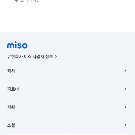
유한회사 미소 사업자 정보
사업자등록번호 : 291-87-00271 | 인허가번호 : 2016-3220163-14-5-
00019 |
회사
통신판매신고번호 : 2024-서울종로-1400(공정거래위원회 정보) |
대표이사 : CHING VICTOR COLUMBIA RHEE
회사소개
주소 | 본사: 서울특별시 종로구 율곡로 6(중학동, 트윈트리빌딩) B동 5층
채용
파트너
컨택센터 : 서울특별시 종로구 수송동 율곡로 24, 7층, 8층 미소
블로그
유한회사 미소는 통신판매중개자이며, 통신판매의 당사자가 아닙니다.
파트너 지원
상품, 상품정보, 거래에 관한 의무와 책임은 거래당사자에게 있습니다.
이사
지원
언론 보도 관련 문의:
contact@getmiso.com
이사 청소/입주 청소
대표번호: 1577-8808
고객센터
© 유한회사 미소. Miso, Inc. All Rights Reserved.
이용약관
소셜
개인정보처리방침