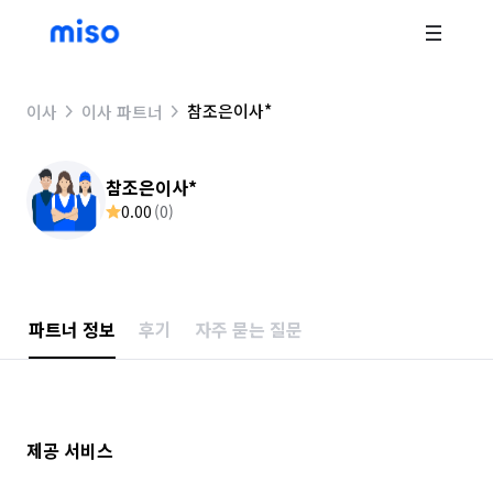
참조은이사*
이사
이사 파트너
참조은이사*
0.00
(
0
)
파트너 정보
후기
자주 묻는 질문
제공 서비스