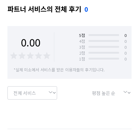
파트너 서비스의 전체 후기
0
5
점
0
0.00
4
점
0
3
점
0
2
점
0
1
점
0
*실제 미소에서 서비스를 받은 이용자들의 후기입니다.