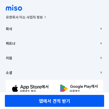
유한회사 미소 사업자 정보
사업자등록번호 : 291-87-00271 | 인허가번호 : 2016-3220163-14-5-
00019 |
회사
통신판매신고번호 : 2024-서울종로-1400(공정거래위원회 정보) |
대표이사 : CHING VICTOR COLUMBIA RHEE
회사소개
주소 | 본사: 서울특별시 종로구 율곡로 6(중학동, 트윈트리빌딩) B동 5층
채용
파트너
컨택센터 : 서울특별시 종로구 수송동 율곡로 24, 7층, 8층 미소
블로그
유한회사 미소는 통신판매중개자이며, 통신판매의 당사자가 아닙니다.
파트너 지원
상품, 상품정보, 거래에 관한 의무와 책임은 거래당사자에게 있습니다.
이사
지원
언론 보도 관련 문의:
contact@getmiso.com
이사 청소/입주 청소
대표번호: 1577-8808
고객센터
© 유한회사 미소. Miso, Inc. All Rights Reserved.
이용약관
소셜
개인정보처리방침
파트너 위치정보 이용약관
링크드인
문의하기
유튜브
앱에서 견적 받기