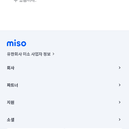
유한회사 미소 사업자 정보
사업자등록번호 : 291-87-00271 | 인허가번호 : 2016-3220163-14-5-
00019 |
회사
통신판매신고번호 : 2024-서울종로-1400(공정거래위원회 정보) |
대표이사 : CHING VICTOR COLUMBIA RHEE
회사소개
주소 | 본사: 서울특별시 종로구 율곡로 6(중학동, 트윈트리빌딩) B동 5층
채용
파트너
컨택센터 : 서울특별시 종로구 수송동 율곡로 24, 7층, 8층 미소
블로그
유한회사 미소는 통신판매중개자이며, 통신판매의 당사자가 아닙니다.
파트너 지원
상품, 상품정보, 거래에 관한 의무와 책임은 거래당사자에게 있습니다.
이사
지원
언론 보도 관련 문의:
contact@getmiso.com
이사 청소/입주 청소
대표번호: 1577-8808
고객센터
© 유한회사 미소. Miso, Inc. All Rights Reserved.
이용약관
소셜
개인정보처리방침