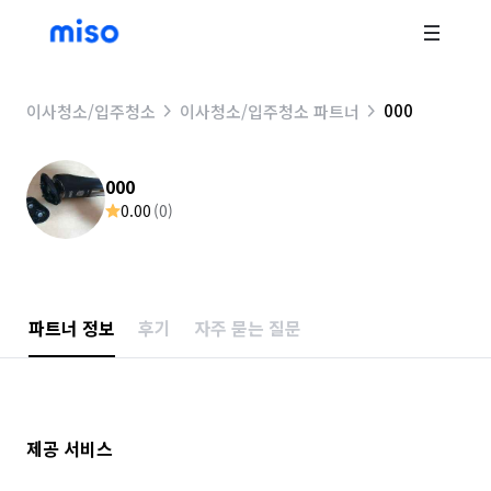
000
이사청소/입주청소
이사청소/입주청소 파트너
000
0.00
(
0
)
파트너 정보
후기
자주 묻는 질문
제공 서비스