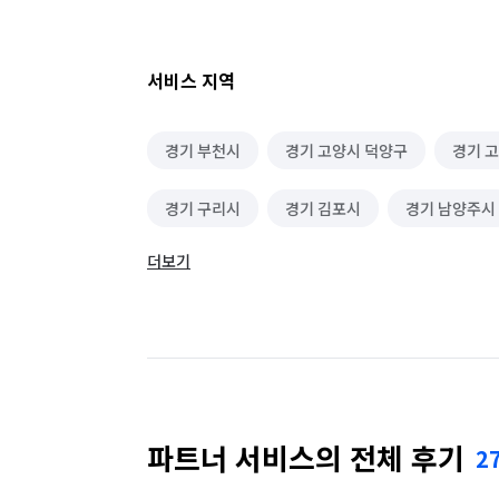
서비스 지역
경기 부천시
경기 고양시 덕양구
경기 
경기 구리시
경기 김포시
경기 남양주시
더보기
경기 양평군
경기 연천군
경기 의정부시
경기 하남시
서울 강남구
서울 강동구
서울 관악구
서울 광진구
서울 구로구
서울 도봉구
서울 동대문구
서울 동작구
파트너 서비스의 전체 후기
2
서울 서초구
서울 성동구
서울 성북구