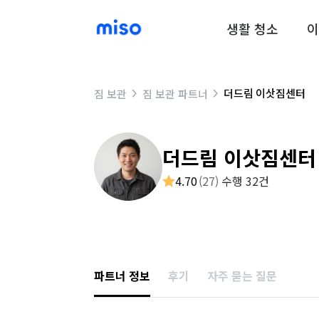
생활 청소
이
더드림 이삿짐센터
짐 보관
짐 보관 파트너
더드림 이삿짐센터
4.70
(
27
)
수행 32건
파트너 정보
후기
자주 묻는 질문