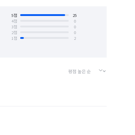
서울 종로구
5
점
서울 중구
25
4
점
0
3
점
0
부천시 원미구
경기 부천시 오정구
2
점
0
1
점
2