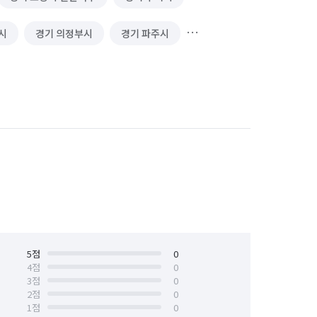
시
경기 의정부시
경기 파주시
서울 노원구
서울 도봉구
5
점
0
4
점
0
3
점
0
2
점
0
1
점
0