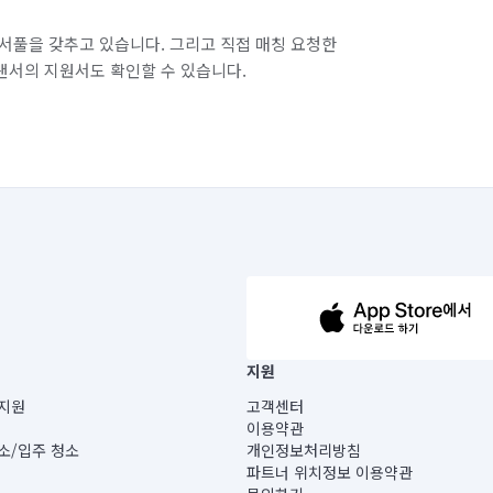
서풀을 갖추고 있습니다. 그리고 직접 매칭 요청한
랜서의 지원서도 확인할 수 있습니다.
63-14-5-00019 |
지원
보) |
지원
고객센터
빌딩) B동 5층
이용약관
 미소
소/입주 청소
개인정보처리방침
 아닙니다.
파트너 위치정보 이용약관
게 있습니다.