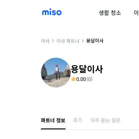
생활 청소
이
용달이사
이사
이사 파트너
용달이사
0.00
(
0
)
파트너 정보
후기
자주 묻는 질문