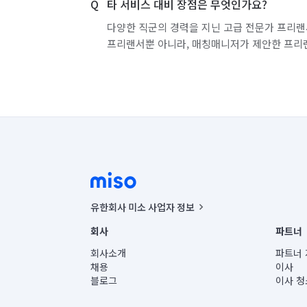
타 서비스 대비 장점은 무엇인가요?
다양한 직군의 경력을 지닌 고급 전문가 프리랜
프리랜서뿐 아니라, 매칭매니저가 제안한 프리
유한회사 미소 사업자 정보
사업자등록번호 : 291-87-00271 | 인허가번호 : 2016-32201
회사
파트너
통신판매신고번호 : 2024-서울종로-1400(공정거래위원회 정
대표이사 : CHING VICTOR COLUMBIA RHEE
회사소개
파트너 
주소 | 본사: 서울특별시 종로구 율곡로 6(중학동, 트윈트리
채용
이사
컨택센터 : 서울특별시 종로구 수송동 율곡로 24, 7층, 8층
블로그
이사 청
유한회사 미소는 통신판매중개자이며, 통신판매의 당사자가
상품, 상품정보, 거래에 관한 의무와 책임은 거래당사자에