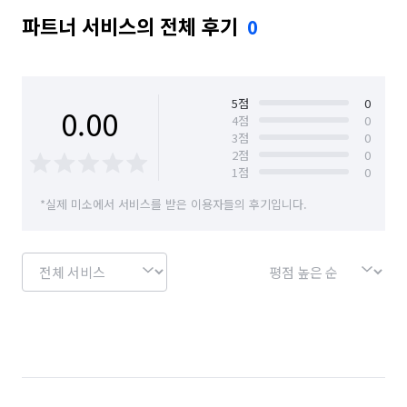
파트너 서비스의 전체 후기
0
5
점
0
0.00
4
점
0
3
점
0
2
점
0
1
점
0
*실제 미소에서 서비스를 받은 이용자들의 후기입니다.