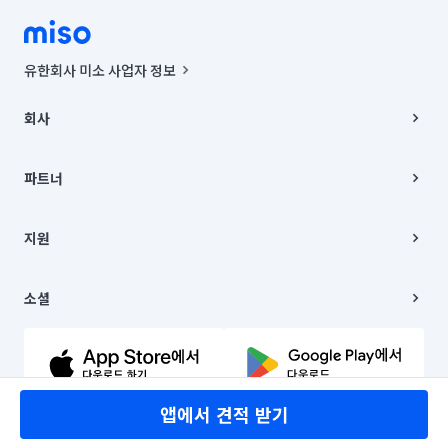
유한회사 미소 사업자 정보
사업자등록번호 : 291-87-00271 | 인허가번호 : 2016-3220163-14-5-
00019 |
회사
통신판매신고번호 : 2024-서울종로-1400(공정거래위원회 정보) |
대표이사 : CHING VICTOR COLUMBIA RHEE
회사소개
주소 | 본사: 서울특별시 종로구 율곡로 6(중학동, 트윈트리빌딩) B동 5층
채용
파트너
컨택센터 : 서울특별시 종로구 수송동 율곡로 24, 7층, 8층 미소
블로그
유한회사 미소는 통신판매중개자이며, 통신판매의 당사자가 아닙니다.
파트너 지원
상품, 상품정보, 거래에 관한 의무와 책임은 거래당사자에게 있습니다.
이사
지원
언론 보도 관련 문의:
contact@getmiso.com
이사 청소/입주 청소
대표번호: 1577-8808
고객센터
© 유한회사 미소. Miso, Inc. All Rights Reserved.
이용약관
소셜
개인정보처리방침
파트너 위치정보 이용약관
링크드인
문의하기
유튜브
앱에서 견적 받기